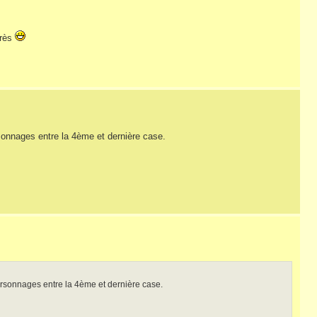
près
onnages entre la 4ème et dernière case.
sonnages entre la 4ème et dernière case.