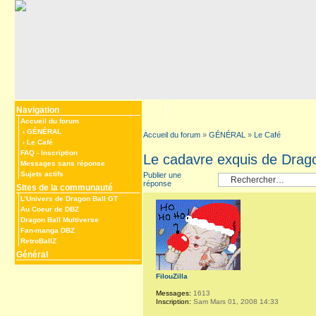
Navigation
Accueil du forum
‹
GÉNÉRAL
Accueil du forum
»
GÉNÉRAL
»
Le Café
‹
Le Café
FAQ
-
Inscription
Le cadavre exquis de Drago
Messages sans réponse
Sujets actifs
Publier une
réponse
Sites de la communauté
L’Univers de Dragon Ball GT
Au Coeur de DBZ
Dragon Ball Multiverse
Fan-manga DBZ
RetroBallZ
Général
FilouZilla
Messages:
1613
Inscription:
Sam Mars 01, 2008 14:33