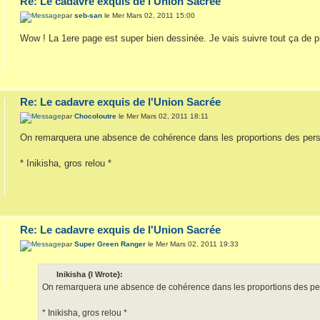
Re: Le cadavre exquis de l'Union Sacrée
par
seb-san
le Mer Mars 02, 2011 15:00
Wow ! La 1ere page est super bien dessinée. Je vais suivre tout ça de 
Re: Le cadavre exquis de l'Union Sacrée
par
Chocoloutre
le Mer Mars 02, 2011 18:11
On remarquera une absence de cohérence dans les proportions des pers
* Inikisha, gros relou *
Re: Le cadavre exquis de l'Union Sacrée
par
Super Green Ranger
le Mer Mars 02, 2011 19:33
Inikisha {l Wrote}:
On remarquera une absence de cohérence dans les proportions des per
* Inikisha, gros relou *