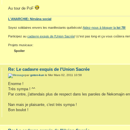
Au tour de PoF
L'ANARCHIE: Nirvāna social
Soyez solidaires envers les manifestants québécois!
Aidez-nous à bloquer la
loi 78
!
Participez au
cadavre exquis de l'Union Sacrée
! (c'est pas long et ça vous coûtera rien
Projets musicaux:
Spoiler
Re: Le cadavre exquis de l'Union Sacrée
par
goten-kun
le Mer Mars 02, 2011 10:58
Enorme !
Très sympa ! ^^
Par contre, j'attendais plus de respect dans les paroles de Nekomajin 
Nan mais je plaisante, c'est très sympa !
Bon boulot !