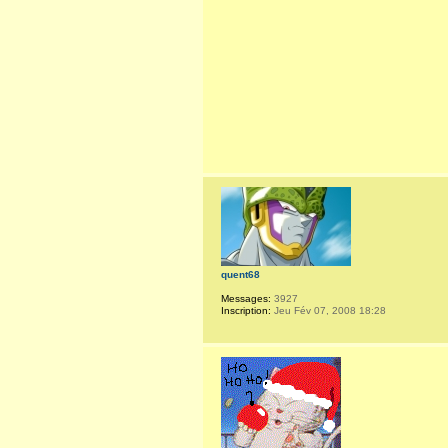
quent68
Messages:
3927
Inscription:
Jeu Fév 07, 2008 18:28