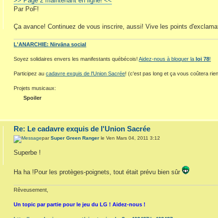
>> Page 2 maintenant en ligne! <<
Par PoF!
Ça avance! Continuez de vous inscrire, aussi! Vive les points d'exclamat
L'ANARCHIE: Nirvāna social
Soyez solidaires envers les manifestants québécois!
Aidez-nous à bloquer la
loi 78
!
Participez au
cadavre exquis de l'Union Sacrée
! (c'est pas long et ça vous coûtera rien
Projets musicaux:
Spoiler
Re: Le cadavre exquis de l'Union Sacrée
par
Super Green Ranger
le Ven Mars 04, 2011 3:12
Superbe !
Ha ha !Pour les protèges-poignets, tout était prévu bien sûr
Rêveusement,
Un topic par partie pour le jeu du LG ! Aidez-nous !