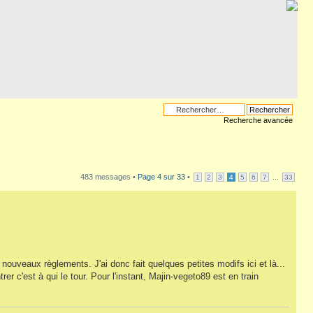
Recherche avancée
483 messages •
Page
4
sur
33
•
...
1
2
3
4
5
6
7
33
.
 nouveaux règlements. J'ai donc fait quelques petites modifs ici et là...
rer c'est à qui le tour. Pour l'instant, Majin-vegeto89 est en train