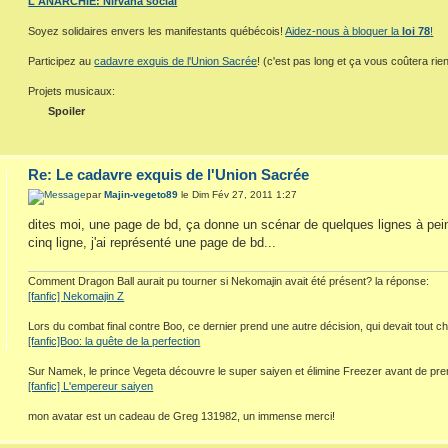
L'ANARCHIE: Nirvāna social
Soyez solidaires envers les manifestants québécois!
Aidez-nous à bloquer la
loi 78
!
Participez au
cadavre exquis de l'Union Sacrée
! (c'est pas long et ça vous coûtera rien
Projets musicaux:
Spoiler
Re: Le cadavre exquis de l'Union Sacrée
par
Majin-vegeto89
le Dim Fév 27, 2011 1:27
dites moi, une page de bd, ça donne un scénar de quelques lignes à peine 
cinq ligne, j'ai représenté une page de bd...
Comment Dragon Ball aurait pu tourner si Nekomajin avait été présent? la réponse:
[fanfic] Nekomajin Z
Lors du combat final contre Boo, ce dernier prend une autre décision, qui devait tout c
[fanfic]Boo: la quête de la perfection
Sur Namek, le prince Vegeta découvre le super saiyen et élimine Freezer avant de pre
[fanfic] L'empereur saiyen
mon avatar est un cadeau de Greg 131982, un immense merci!