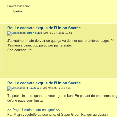
Projets musicaux:
Spoiler
Re: Le cadavre exquis de l'Union Sacrée
par
goten-kun
le Dim Fév 27, 2011 19:51
J'ai vraiment hate de voir ce que ça va donner ces premières pages ^^
J'aimerais beaucoup participer par la suite.
Bon courage! ^^
Re: Le cadavre exquis de l'Union Sacrée
par
FilouZilla
le Mer Mars 02, 2011 6:30
Tu peux t'inscrire quand tu veux, goten-kun. En parlant de premières pag
qu'une page pour l'instant.
>> Page 1 maintenant en ligne! <<
Par Majin-vegeto89 au scénario, et Super Green Ranger au dessin!