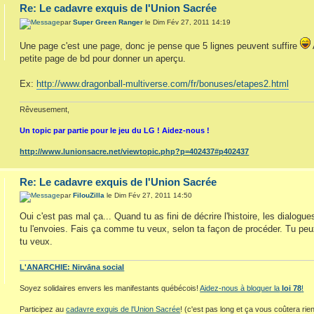
Re: Le cadavre exquis de l'Union Sacrée
par
Super Green Ranger
le Dim Fév 27, 2011 14:19
Une page c'est une page, donc je pense que 5 lignes peuvent suffire
petite page de bd pour donner un aperçu.
Ex:
http://www.dragonball-multiverse.com/fr/bonuses/etapes2.html
Rêveusement,
Un topic par partie pour le jeu du LG ! Aidez-nous !
http://www.lunionsacre.net/viewtopic.php?p=402437#p402437
Re: Le cadavre exquis de l'Union Sacrée
par
FilouZilla
le Dim Fév 27, 2011 14:50
Oui c'est pas mal ça... Quand tu as fini de décrire l'histoire, les dialogu
tu l'envoies. Fais ça comme tu veux, selon ta façon de procéder. Tu pe
tu veux.
L'ANARCHIE: Nirvāna social
Soyez solidaires envers les manifestants québécois!
Aidez-nous à bloquer la
loi 78
!
Participez au
cadavre exquis de l'Union Sacrée
! (c'est pas long et ça vous coûtera rien