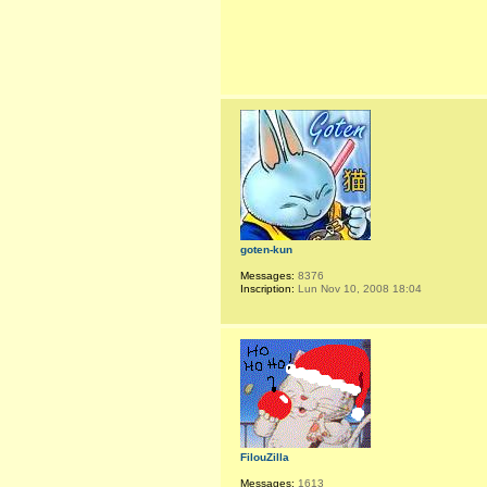
goten-kun
Messages:
8376
Inscription:
Lun Nov 10, 2008 18:04
FilouZilla
Messages:
1613