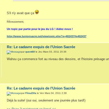
S'il n'y avait que ça
Rêveusement,
Un topic par partie pour le jeu du LG ! Aidez-nous !
http://www.lunionsacre.net/viewtopic.php?p=402437#p402437
Re: Le cadavre exquis de l'Union Sacrée
par
quent68
le Jeu Mars 03, 2011 20:36
Wahou ça commence fort au niveau des dessins, et l'histoire présage un
Re: Le cadavre exquis de l'Union Sacrée
par
FilouZilla
le Ven Mars 04, 2011 2:38
Déjà la suite! (oui oui, seulement une journée plus tard!)