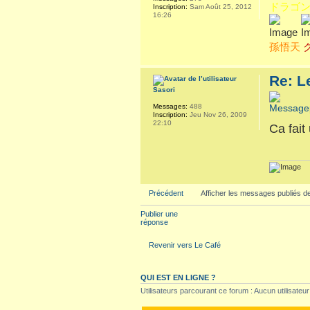
ドラゴ
Inscription:
Sam Août 25, 2012
16:26
孫悟天
Re: L
Sasori
Messages:
488
Inscription:
Jeu Nov 26, 2009
22:10
Ca fait
Précédent
Afficher les messages publiés d
Publier une
réponse
Revenir vers Le Café
QUI EST EN LIGNE ?
Utilisateurs parcourant ce forum : Aucun utilisateur 