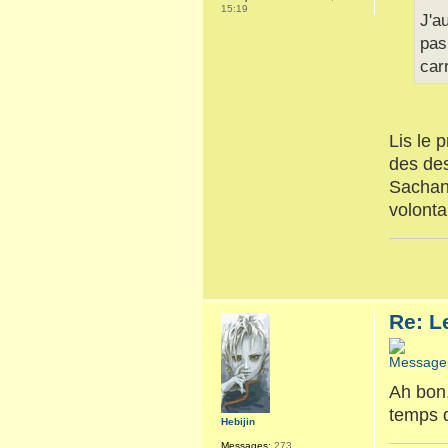
15:19
J'a
pas
car
Lis le 
des des
Sachant
volonta
Re: L
Ah bon,
temps d
Hebijin
Messages:
273