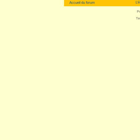
L’
Accueil du forum
P
Ti