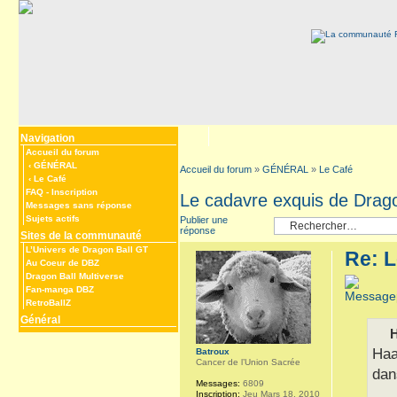
Navigation
Accueil du forum
‹
GÉNÉRAL
Accueil du forum
»
GÉNÉRAL
»
Le Café
‹
Le Café
FAQ
-
Inscription
Le cadavre exquis de Drago
Messages sans réponse
Sujets actifs
Publier une
réponse
Sites de la communauté
L’Univers de Dragon Ball GT
Re: L
Au Coeur de DBZ
Dragon Ball Multiverse
Fan-manga DBZ
RetroBallZ
Général
H
Haa
Batroux
Cancer de l’Union Sacrée
dan
Messages:
6809
Inscription:
Jeu Mars 18, 2010