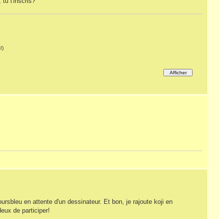
 tu t'inscris?
!)
rsbleu en attente d'un dessinateur. Et bon, je rajoute koji en
eux de participer!