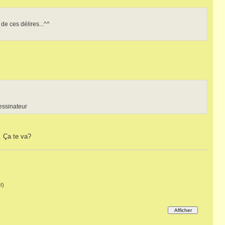
de ces délires...^^
essinateur
. Ça te va?
!)