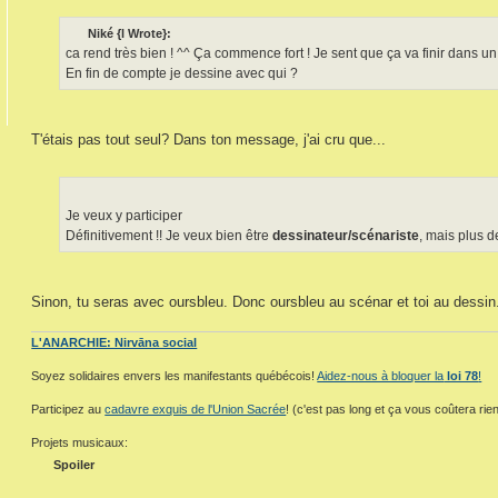
Niké {l Wrote}:
ca rend très bien ! ^^ Ça commence fort ! Je sent que ça va finir dans un 
En fin de compte je dessine avec qui ?
T'étais pas tout seul? Dans ton message, j'ai cru que...
Je veux y participer
Définitivement !! Je veux bien être
dessinateur/scénariste
, mais plus d
Sinon, tu seras avec oursbleu. Donc oursbleu au scénar et toi au dessin
L'ANARCHIE: Nirvāna social
Soyez solidaires envers les manifestants québécois!
Aidez-nous à bloquer la
loi 78
!
Participez au
cadavre exquis de l'Union Sacrée
! (c'est pas long et ça vous coûtera rien
Projets musicaux:
Spoiler