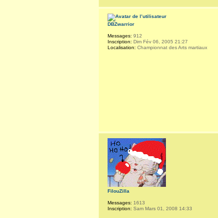
DBZwarrior
Messages:
912
Inscription:
Dim Fév 06, 2005 21:27
Localisation:
Championnat des Arts martiaux
FilouZilla
Messages:
1613
Inscription:
Sam Mars 01, 2008 14:33