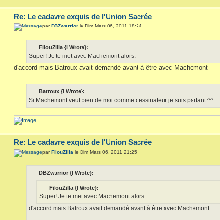
Re: Le cadavre exquis de l'Union Sacrée
par
DBZwarrior
le Dim Mars 06, 2011 18:24
FilouZilla {l Wrote}:
Super! Je te met avec Machemont alors.
d'accord mais Batroux avait demandé avant à être avec Machemont
Batroux {l Wrote}:
Si Machemont veut bien de moi comme dessinateur je suis partant ^^
Re: Le cadavre exquis de l'Union Sacrée
par
FilouZilla
le Dim Mars 06, 2011 21:25
DBZwarrior {l Wrote}:
FilouZilla {l Wrote}:
Super! Je te met avec Machemont alors.
d'accord mais Batroux avait demandé avant à être avec Machemont