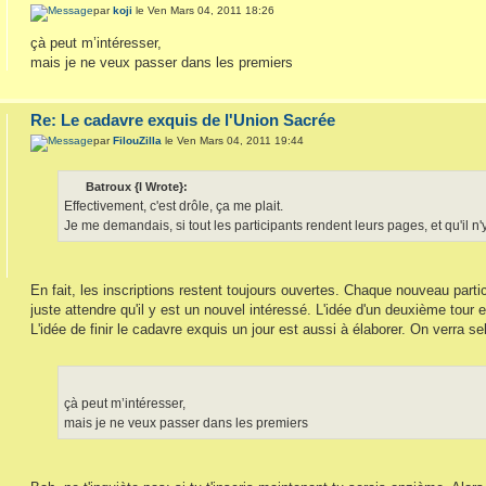
par
koji
le Ven Mars 04, 2011 18:26
çà peut m’intéresser,
mais je ne veux passer dans les premiers
Re: Le cadavre exquis de l'Union Sacrée
par
FilouZilla
le Ven Mars 04, 2011 19:44
Batroux {l Wrote}:
Effectivement, c'est drôle, ça me plait.
Je me demandais, si tout les participants rendent leurs pages, et qu'il n'y 
En fait, les inscriptions restent toujours ouvertes. Chaque nouveau partic
juste attendre qu'il y est un nouvel intéressé. L'idée d'un deuxième tour
L'idée de finir le cadavre exquis un jour est aussi à élaborer. On verra sel
çà peut m’intéresser,
mais je ne veux passer dans les premiers