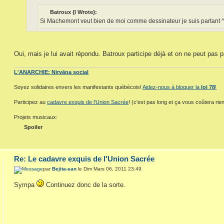
Batroux {l Wrote}:
Si Machemont veut bien de moi comme dessinateur je suis partant 
Oui, mais je lui avait répondu. Batroux participe déjà et on ne peut pas pa
L'ANARCHIE: Nirvāna social
Soyez solidaires envers les manifestants québécois!
Aidez-nous à bloquer la
loi 78
!
Participez au
cadavre exquis de l'Union Sacrée
! (c'est pas long et ça vous coûtera rien
Projets musicaux:
Spoiler
Re: Le cadavre exquis de l'Union Sacrée
par
Bejita-san
le Dim Mars 06, 2011 23:49
Sympa
Continuez donc de la sorte.