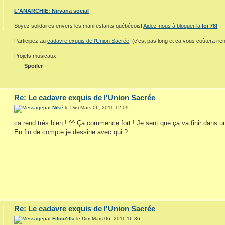
L'ANARCHIE: Nirvāna social
Soyez solidaires envers les manifestants québécois!
Aidez-nous à bloquer la
loi 78
!
Participez au
cadavre exquis de l'Union Sacrée
! (c'est pas long et ça vous coûtera rien
Projets musicaux:
Spoiler
Re: Le cadavre exquis de l'Union Sacrée
par
Niké
le Dim Mars 06, 2011 12:09
ca rend très bien ! ^^ Ça commence fort ! Je sent que ça va finir dans un
En fin de compte je dessine avec qui ?
Re: Le cadavre exquis de l'Union Sacrée
par
FilouZilla
le Dim Mars 06, 2011 16:36