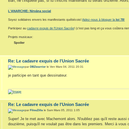
Bah, ne t'inquiète pas; si tu t'inscris maintenant tu serais onzième. Alors,
L'ANARCHIE: Nirvāna social
Soyez solidaires envers les manifestants québécois!
Aidez-nous à bloquer la
loi 78
!
Participez au
cadavre exquis de l'Union Sacrée
! (c'est pas long et ça vous coûtera rien
Projets musicaux:
Spoiler
Re: Le cadavre exquis de l'Union Sacrée
par
DBZwarrior
le Ven Mars 04, 2011 20:31
je participe en tant que dessinateur.
Re: Le cadavre exquis de l'Union Sacrée
par
FilouZilla
le Sam Mars 05, 2011 1:05
Super! Je te met avec Machemont alors. N'oubliez pas qu'il reste aussi ou
douzième, puisqu'il ne voulait pas être dans les premiers. Merci à vous d