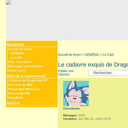
Navigation
Accueil du forum
‹
GÉNÉRAL
Accueil du forum
»
GÉNÉRAL
»
Le Café
‹
Le Café
FAQ
-
Inscription
Le cadavre exquis de Drago
Messages sans réponse
Sujets actifs
Publier une
réponse
Sites de la communauté
L’Univers de Dragon Ball GT
Au Coeur de DBZ
Dragon Ball Multiverse
Fan-manga DBZ
RetroBallZ
Général
Chocoloutre
Messages:
4546
Inscription:
Ven Déc 31, 2004 18:55