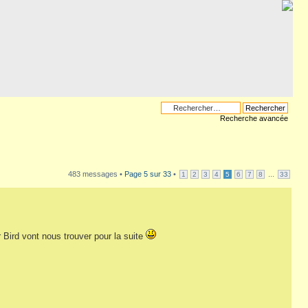
Recherche avancée
483 messages •
Page
5
sur
33
•
...
1
2
3
4
5
6
7
8
33
 Bird vont nous trouver pour la suite