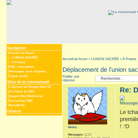
Navigation
Accueil du forum
‹
L’UNION SACRÉE
Accueil du forum
»
L’UNION SACRÉE
»
À Propos
‹
À Propos
FAQ
-
Inscription
Déplacement de l'union sac
Messages sans réponse
Sujets actifs
Publier une
réponse
Sites de la communauté
L’Univers de Dragon Ball GT
Re: D
Au Coeur de DBZ
Dragon Ball Multiverse
Fan-manga DBZ
RetroBallZ
Général
Le tch
premièr
! :'D
Heika
Messages:
1123