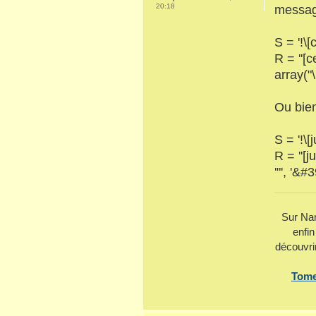
20:18
message
S = '!\[
R = ''[ce
array("\
Ou bien
S = '!\[j
R = ''[ju
'"', '&#
Sur Nam
enfin
découvri
Tome