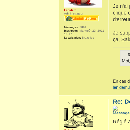
Je n'ai
Lenidem
clique 
Administrateur
d'erreu
Messages:
7861
Inscription:
Mar Août 23, 2011
Je supp
18:17
Localisation:
Bruxelles
ça, Sal
R
Moi,
En cas d
lenidem.
Re: D
Réglé a