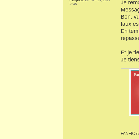
Inscription:
Dim Jan 29, 2017
Je rem
23:45
Message
Bon, vu
faux es
En temp
repasse
Et je ti
Je tien
FANFIC es