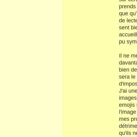
prends 
que qu'
de lect
sent bi
accueil
pu symp
Il ne m
davanta
bien de
sera le
d'impos
J'ai un
images 
emojis 
l'image
mes pro
détrime
qu'ils 