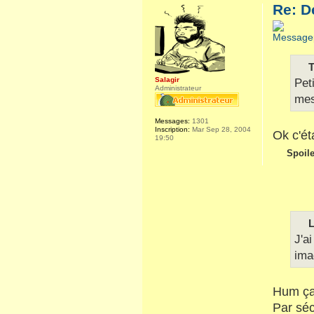
Re: D
T
Salagir
Pet
Administrateur
mes
Messages:
1301
Inscription:
Mar Sep 28, 2004
Ok c'éta
19:50
Spoile
L
J'a
ima
Hum ça 
Par séc