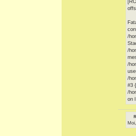
[RO
offs
Fat
con
/ho
Sta
/ho
mes
/ho
use
/ho
#3 
/ho
on 
R
Moi,