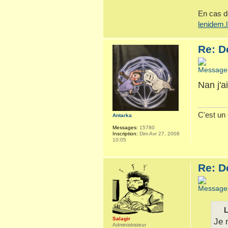
En cas d
lenidem.
Re: D
Nan j'a
C'est un θ
Antarka
Messages:
15780
Inscription:
Dim Avr 27, 2008
10:05
Re: D
L
Salagir
Je 
Administrateur