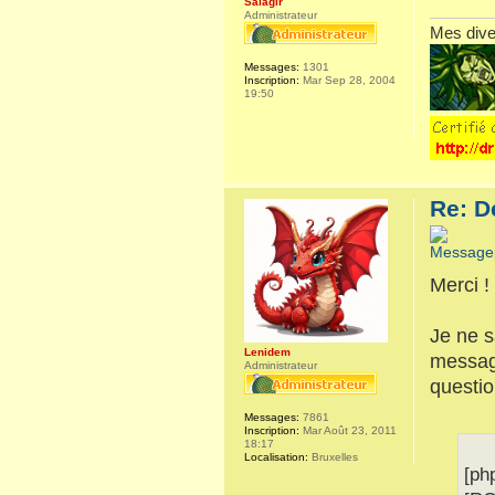
Salagir
Administrateur
Mes dive
Messages:
1301
Inscription:
Mar Sep 28, 2004
19:50
Re: D
Merci !
Je ne s
Lenidem
messag
Administrateur
questi
Messages:
7861
Inscription:
Mar Août 23, 2011
18:17
Localisation:
Bruxelles
[ph