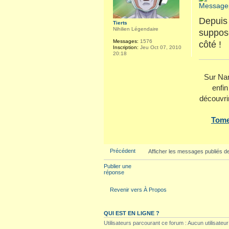
Depuis 
Tierts
Nihilien Légendaire
suppose
Messages:
1576
côté !
Inscription:
Jeu Oct 07, 2010
20:18
Sur Nam
enfin
découvri
Tome
Précédent
Afficher les messages publiés d
Publier une
réponse
Revenir vers À Propos
QUI EST EN LIGNE ?
Utilisateurs parcourant ce forum : Aucun utilisateur i