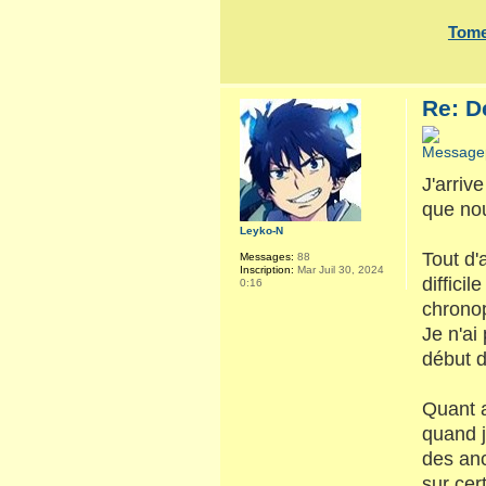
Tome
Re: D
J'arriv
que no
Leyko-N
Tout d'
Messages:
88
Inscription:
Mar Juil 30, 2024
diffici
0:16
chrono
Je n'ai
début du
Quant a
quand j
des anc
sur cer