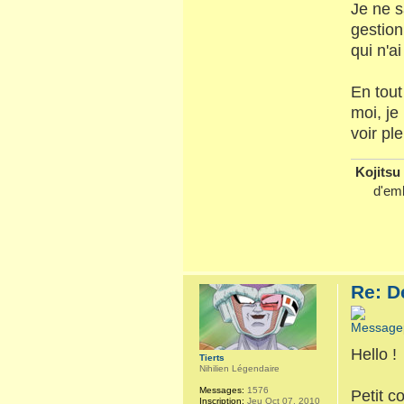
Je ne s
gestion
qui n'a
En tout
moi, je
voir pl
Kojitsu 
d'emb
Re: D
Hello !
Tierts
Nihilien Légendaire
Messages:
1576
Petit c
Inscription:
Jeu Oct 07, 2010