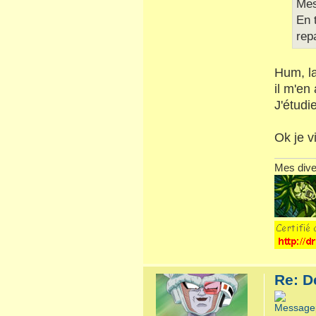
Mes
En 
rep
Hum, la
il m'en 
J'étudie
Ok je vi
Mes dive
Re: D