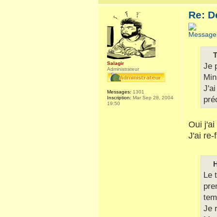
Re: D
T
Salagir
Je 
Administrateur
Min
J'a
Messages:
1301
pré
Inscription:
Mar Sep 28, 2004
19:50
Oui j'a
J'ai re-
H
Le 
pre
tem
Je 