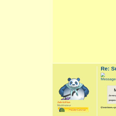
Re: S
M
Je ne 
propre 
Jak-Ich'an
Modérateur
C'est bon, ça