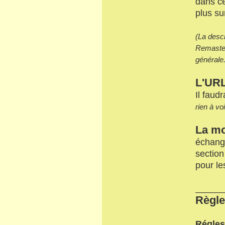
dans ce
plus su
(La descr
Remaster.
générale.
L'URL
Il faud
rien à vo
La mo
échang
section
pour le
_____
Règle
Régles