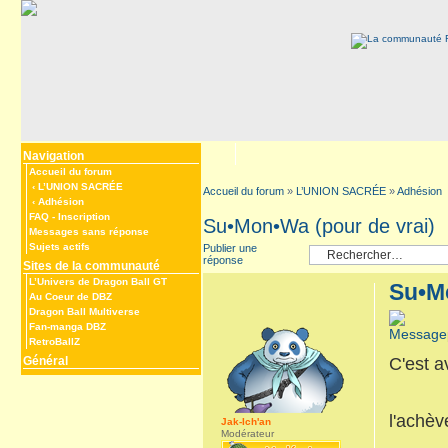
Navigation
Accueil du forum
‹
L’UNION SACRÉE
Accueil du forum
»
L’UNION SACRÉE
»
Adhésion
‹
Adhésion
FAQ
-
Inscription
Su•Mon•Wa (pour de vrai)
Messages sans réponse
Sujets actifs
Publier une
réponse
Sites de la communauté
L’Univers de Dragon Ball GT
Su•Mo
Au Coeur de DBZ
Dragon Ball Multiverse
Fan-manga DBZ
RetroBallZ
Général
C'est a
l'achèv
Jak-Ich'an
Modérateur