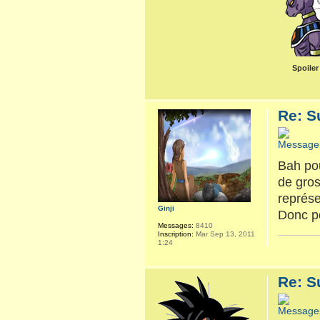
Spoiler
Re: S
Bah pou
de gros
représe
Ginji
Donc po
Messages:
8410
Inscription:
Mar Sep 13, 2011
1:24
Re: S