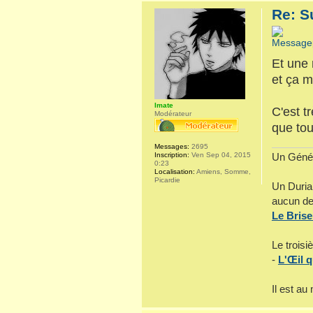
Re: S
Et une 
et ça m
Imate
C'est t
Modérateur
que tou
Messages:
2695
Inscription:
Ven Sep 04, 2015
Un Généra
0:23
Localisation:
Amiens, Somme,
Picardie
Un Durian
aucun de 
Le Bris
Le troisi
-
L'Œil q
Il est a