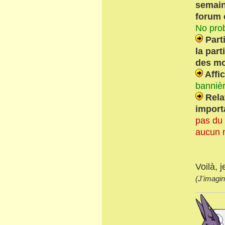
semain
forum 
No pro
Part
la part
des mo
Affic
bannièr
Relay
import
pas du 
aucun 
Voilà, 
(J'imagi