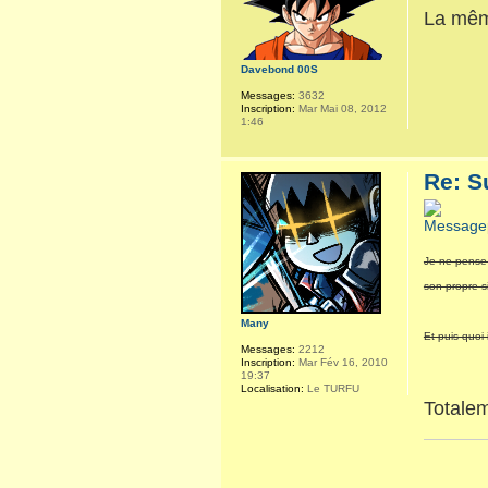
La mê
Davebond 00S
Messages:
3632
Inscription:
Mar Mai 08, 2012
1:46
Re: S
Je ne pense 
son propre si
Many
Et puis quoi 
Messages:
2212
Inscription:
Mar Fév 16, 2010
19:37
Localisation:
Le TURFU
Totale