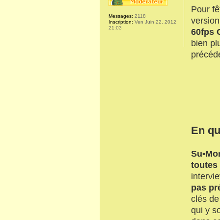
Pour fê
Messages:
2118
version
Inscription:
Ven Juin 22, 2012
21:03
60fps 
bien pl
précéde
En qu
Su•Mo
toutes
intervi
pas pr
clés de
qui y s