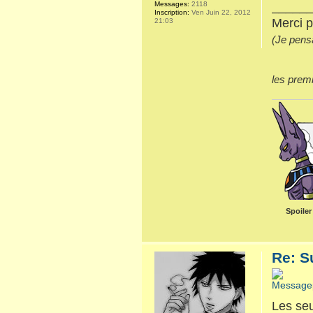
_____
Messages:
2118
Inscription:
Ven Juin 22, 2012
Merci p
21:03
(Je pensa
les premi
Spoiler
Re: S
Les seu