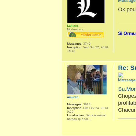
Ok pou
Lalilalo
Modérateur
Si Ormuz
Messages:
3740
Inscription:
Ven Oct 22, 2010
15:18
Re: S
Su.Mon
Chopez 
omurah
profita
Messages:
3618
Inscription:
Dim Fév 24, 2013
Chacun 
0:20
Localisation:
Dans le même
bateau que toi...