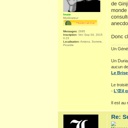
de Ginj
monde d
Imate
consult
Modérateur
anecdo
Messages:
2695
Inscription:
Ven Sep 04, 2015
Donc c
0:23
Localisation:
Amiens, Somme,
Picardie
Un Généra
Un Durian
aucun de 
Le Bris
Le troisi
-
L'Œil q
Il est a
Re: S