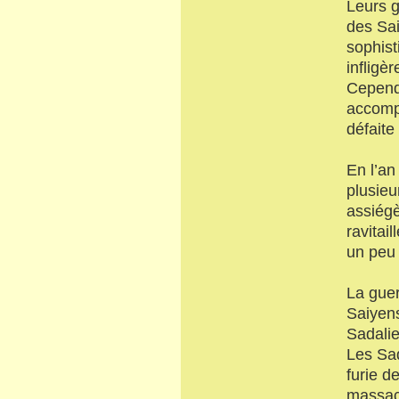
Leurs g
des Sai
sophist
infligè
Cependa
accompl
défaite
En l’an
plusieu
assiégè
ravitai
un peu 
La guer
Saiyens
Sadalie
Les Sad
furie d
massac