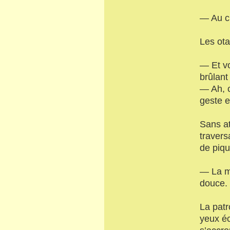
— Au c
Les ot
— Et vo
brûlant
— Ah, c
geste e
Sans at
traversa
de piqu
— La mo
douce.
La patr
yeux éc