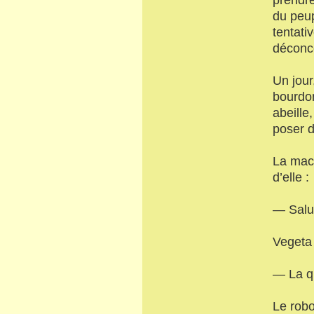
du peup
tentati
déconce
Un jour
bourdon
abeille
poser d
La mach
d’elle :
— Salut
Vegeta 
— La q
Le robo