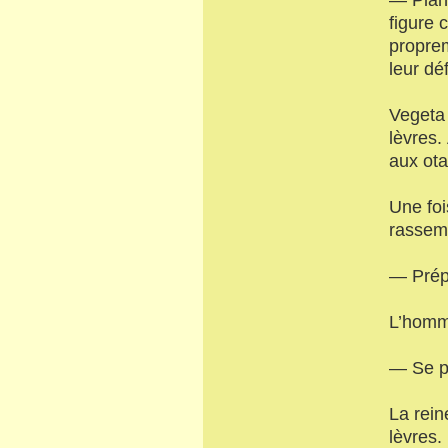
figure 
proprem
leur dé
Vegeta 
lèvres.
aux ota
Une foi
rassemb
— Prépa
L’homme
— Se pr
La rein
lèvres.