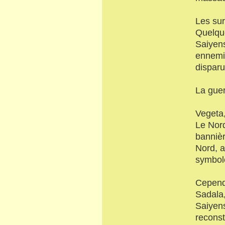
Les sur
Quelque
Saiyens
ennemis
disparu
La guerr
Vegeta,
Le Nord
bannièr
Nord, a
symbol
Cependa
Sadala,
Saiyens
reconst