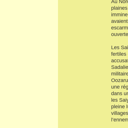
Au Nord
plaines
imminen
avaient
escarmo
ouverte
Les Sai
fertile
accusat
Sadalie
militai
Oozaru 
une rég
dans un
les Sai
pleine 
village
l’ennem