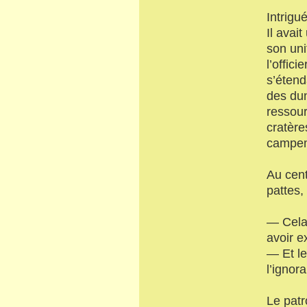
Intrigu
Il avai
son uni
l’offic
s’étend
des dun
ressour
cratère
campem
Au cent
pattes,
— Cela 
avoir e
— Et le
l’ignor
Le patr