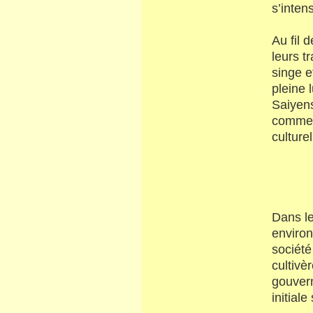
s’inten
Au fil 
leurs t
singe e
pleine 
Saiyens
commenc
culturel
Dans le
environ
société
cultivè
gouvern
initial