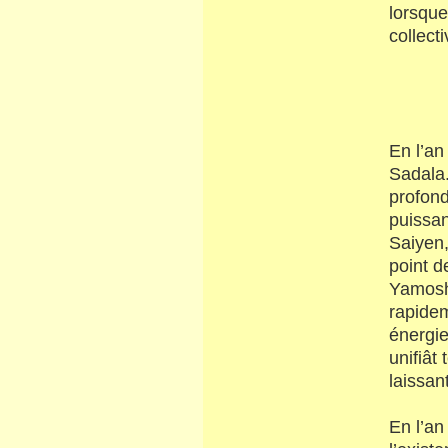
lorsque
collect
En l’an
Sadala.
profond
puissan
Saiyen,
point d
Yamoshi
rapidem
énergie
unifiât
laissan
En l’an