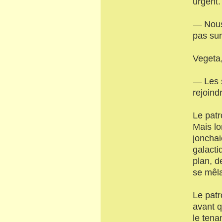
urgent.
— Nous
pas sur
Vegeta,
— Les s
rejoind
Le patr
Mais lor
jonchai
galacti
plan, d
se mêla
Le patr
avant q
le ten