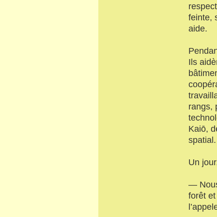
respect
feinte,
aide.
Pendant
Ils aid
bâtimen
coopéra
travaill
rangs, 
technol
Kaiō, d
spatial.
Un jour
— Nous 
forêt e
l’appel