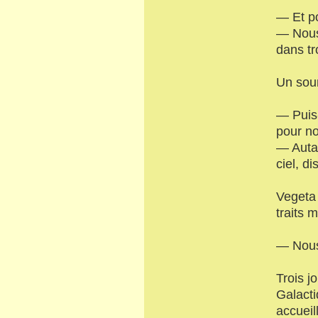
— Et po
— Nous 
dans tr
Un sour
— Puis
pour n
— Autan
ciel, di
Vegeta 
traits 
— Nous 
Trois j
Galacti
accueil