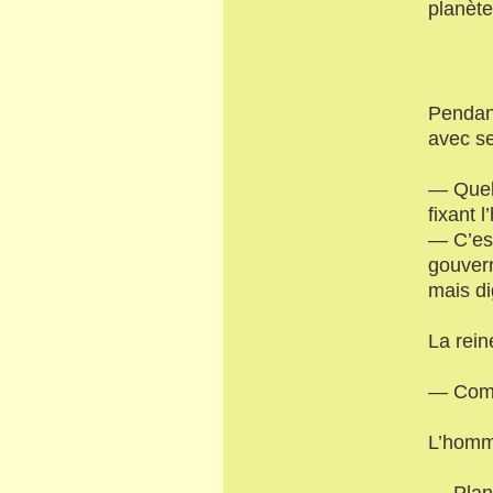
planète
Pendant
avec se
— Quell
fixant 
— C’est
gouvern
mais di
La rein
— Comp
L’homme
— Plant