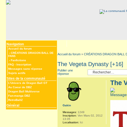
Navigation
Accueil du forum
‹
CRÉATIONS DRAGON BALL DE
Accueil du forum
»
CRÉATIONS DRAGON BALL 
FANS
‹
Fanfictions
The Vegeta Dynasty [+16]
FAQ
-
Inscription
Messages sans réponse
Publier une
Sujets actifs
réponse
Sites de la communauté
The V
L’Univers de Dragon Ball GT
Au Coeur de DBZ
Dragon Ball Multiverse
Fan-manga DBZ
RetroBallZ
Général
Gakin
Messages:
1249
Inscription:
Ven Mars 02, 2012
13:35
Localisation:
Ici