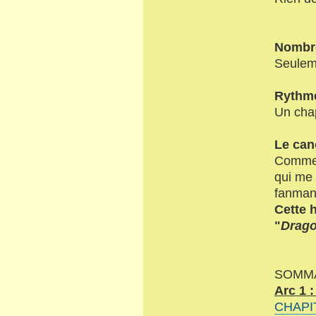
Nombre
Seuleme
Rythme
Un chap
Le ca
Comme p
qui me 
fanmang
Cette 
"
Drago
SOMM
Arc 1 
CHAPI