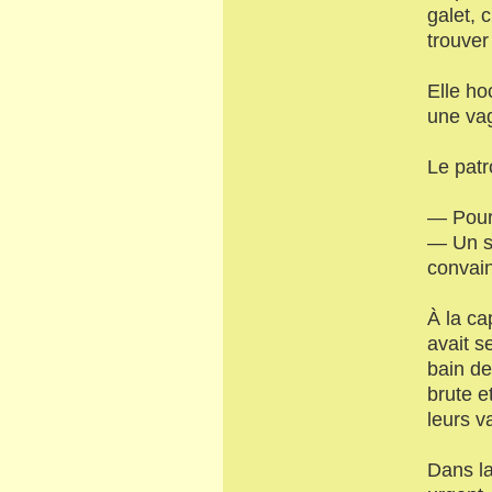
galet, 
trouver
Elle ho
une va
Le patr
— Pourq
— Un sc
convain
À la ca
avait s
bain de
brute e
leurs v
Dans la