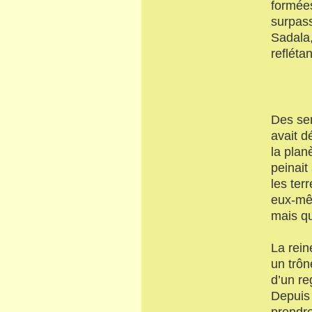
formées
surpass
Sadala,
refléta
Des sem
avait d
la plan
peinait
les terr
eux-mê
mais qu
La rein
un trôn
d’un re
Depuis 
prendre