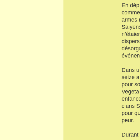
En dépi
commenç
armes n
Saiyens
n’étaie
dispers
désorga
événeme
Dans u
seize a
pour so
Vegeta 
enfance
clans S
pour qu
peur.
Durant 