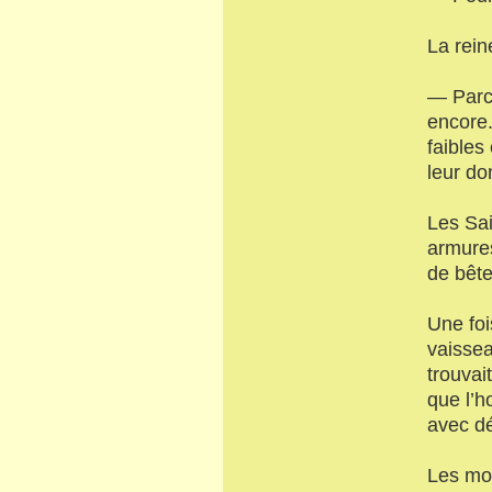
La rein
— Parc
encore.
faibles
leur do
Les Sai
armures
de bête
Une foi
vaissea
trouvai
que l’h
avec dé
Les mot