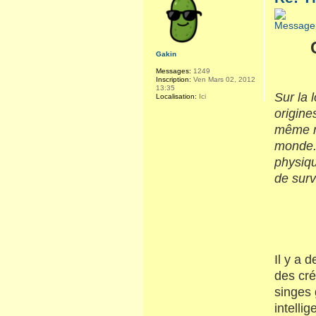
Gakin
Messages:
1249
Inscription:
Ven Mars 02, 2012
13:35
Sur la 
Localisation:
Ici
origine
même ra
monde. 
physiqu
de surv
Il y a 
des cr
singes 
intelli