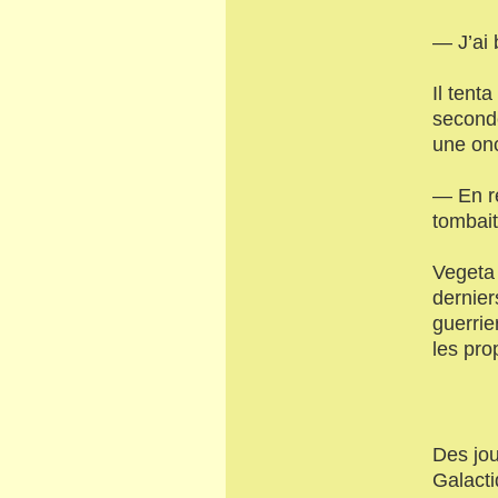
— J’ai 
Il tent
seconde
une on
— En re
tombait
Vegeta 
dernier
guerrie
les pro
Des jou
Galacti