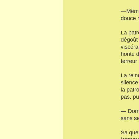
—Même d
douce m
La patr
dégoût 
viscéra
honte d
terreur
La rein
silence
la patr
pas, pu
— Domma
sans se
Sa queu