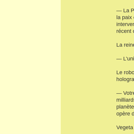
— La Pa
la paix 
interve
récent 
La rein
— L’uni
Le robo
hologra
— Votre
milliar
planète
opère 
Vegeta 