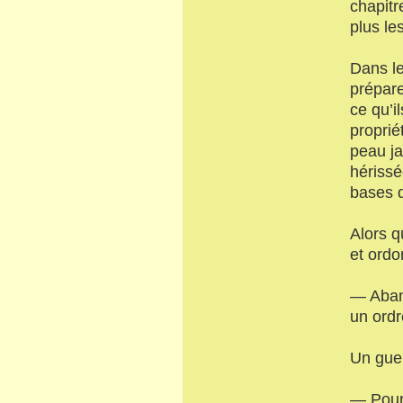
chapitr
plus le
Dans le
prépare
ce qu’i
proprié
peau ja
hérissé
bases d
Alors q
et ord
— Aban
un ordr
Un guer
— Pourq