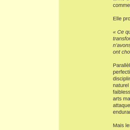
comme u
Elle pr
« Ce qu
transfo
n’avons
ont choi
Parallè
perfect
discipl
naturel
faibles
arts ma
attaque
enduran
Mais le