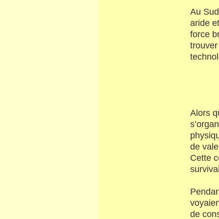
Au Sud,
aride et
force b
trouver
technol
Alors q
s’organ
physiqu
de vale
Cette c
surviva
Pendant
voyaien
de cons