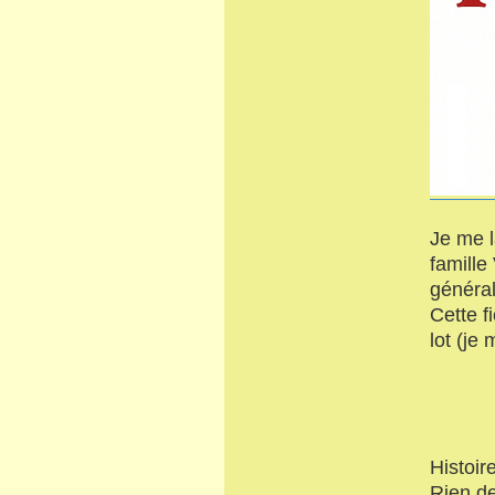
Je me l
famille
général
Cette f
lot (je
Histoir
Rien de