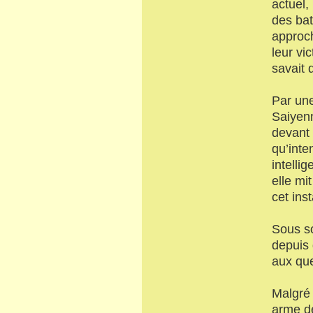
actuel,
des bata
approch
leur vi
savait q
Par une
Saiyenn
devant 
qu’inte
intelli
elle mi
cet ins
Sous so
depuis 
aux que
Malgré 
arme dé