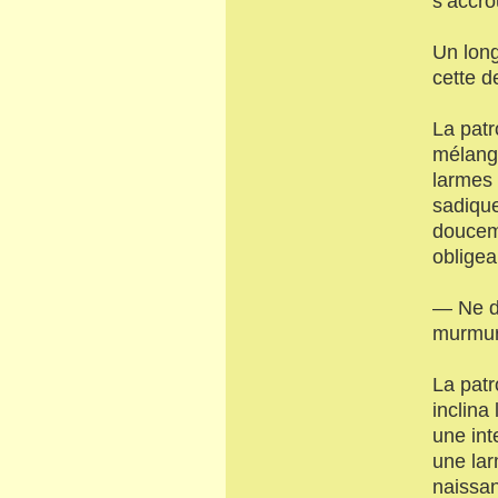
s’accro
Un long
cette d
La patr
mélange
larmes 
sadique
doucem
obligea
— Ne dé
murmuré
La patr
inclina
une int
une lar
naissan