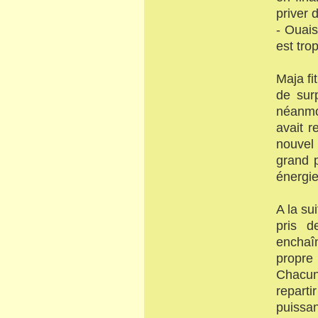
priver 
- Ouais
est trop
Maja fi
de sur
néanmo
avait r
nouvel
grand 
énergie
A la su
pris d
enchaî
propre
Chacun 
reparti
puissan