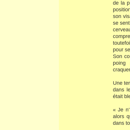
de la p
positio
son vis
se sent
cervea
compre
toutefo
pour se
Son co
poing 
craque
Une ter
dans l
était b
« Je n’
alors q
dans to