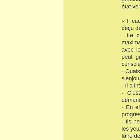
état vér
« Il c
déçu de
- Le c
maximal
avec l
peut g
conscie
- Ouais
s’enjou
- Il a i
- C’es
demand
- En ef
progres
- Ils n
les yeux
faire d