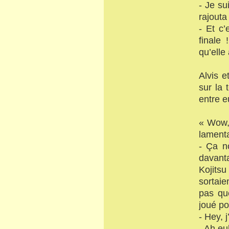
- Je su
rajouta
- Et c’
finale
qu’elle
Alvis e
sur la 
entre e
« Wow, 
lamenta
- Ça no
davanta
Kojits
sortaie
pas qu
joué pou
- Hey, 
- Ah eu