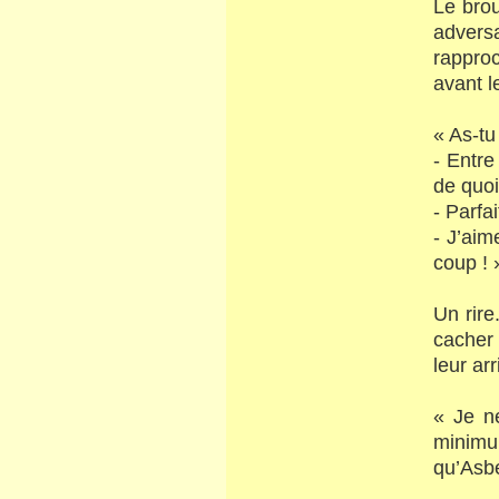
Le bro
adversa
rappro
avant l
« As-tu
- Entre
de quoi
- Parfa
- J’aim
coup ! 
Un rire
cacher 
leur ar
« Je n
minimu
qu’Asbe