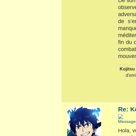
De son 
observe
adversa
de s’e
manquèr
méditer
fin du
combat
mouvem
Kojitsu 
d'emb
Re: Ko
Hola, v