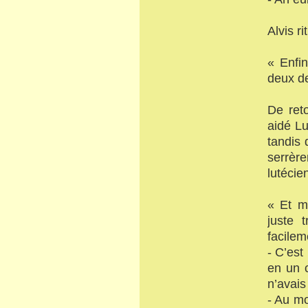
Alvis r
« Enfin
deux de
De reto
aidé Lu
tandis 
serrère
lutécie
« Et m
juste 
facileme
- C’est
en un c
n’avais
- Au mo