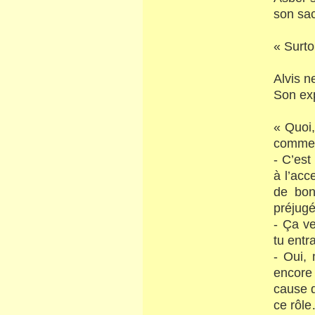
son sac
« Surto
Alvis n
Son exp
« Quoi,
comme 
- C’est
à l’acc
de bon
préjugé
- Ça v
tu ent
- Oui, 
encore
cause d
ce rôl