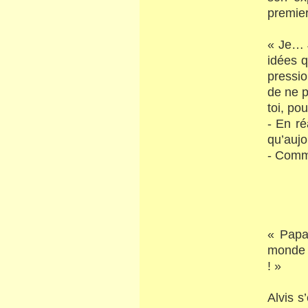
premier
« Je… J
idées q
pressio
de ne p
toi, po
- En ré
qu’aujo
- Comm
« Papa
monde p
! »
Alvis s