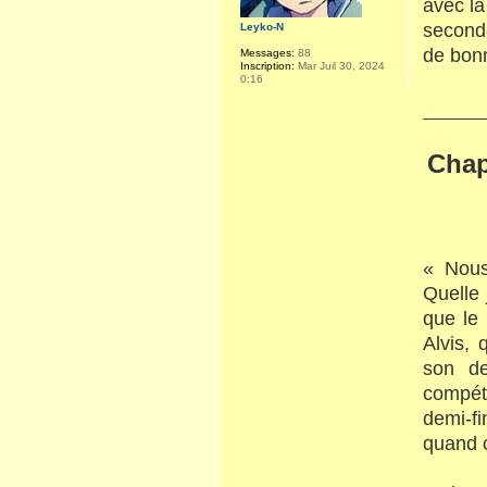
avec la
seconde
Leyko-N
de bon
Messages:
88
Inscription:
Mar Juil 30, 2024
0:16
____
Chap
« Nous
Quelle 
que le 
Alvis, 
son de
compét
demi-f
quand o