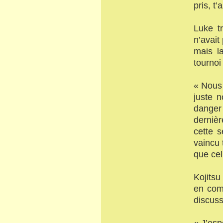
pris, t’
Luke tr
n’avait
mais l
tournoi
« Nous 
juste 
danger
dernièr
cette s
vaincu 
que cel
Kojitsu
en comp
discuss
« J’es