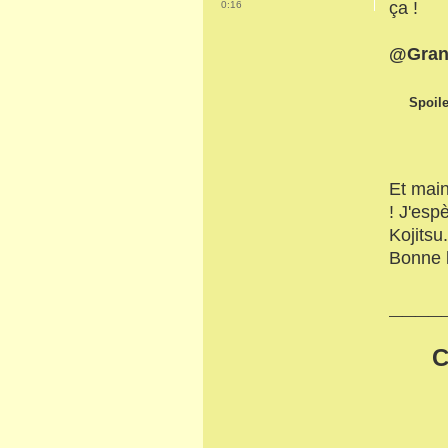
ça !
0:16
@Grand
Spoile
Et main
! J'es
Kojitsu
Bonne l
____
C