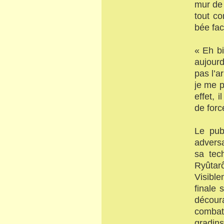
mur de 
tout co
bée fac
« Eh b
aujourd
pas l’a
je me p
effet, 
de forc
Le pub
adversa
sa tec
Ryûtar
Visible
finale 
décour
combat 
gradin