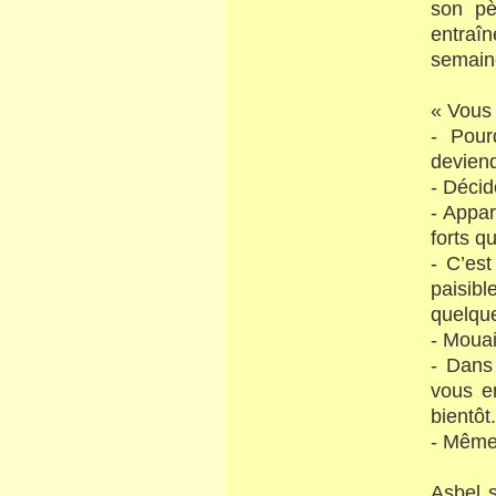
son pè
entraî
semaine
« Vous 
- Pour
deviend
- Décid
- Appa
forts q
- C’es
paisibl
quelqu
- Moua
- Dans
vous e
bientôt.
- Même 
Asbel s