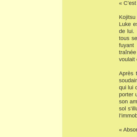
« C’est
Kojitsu
Luke e
de lui.
tous se
fuyant
traînée
voulait
Après t
soudai
qui lui
porter 
son ami
sol s’i
l’immob
« Absor