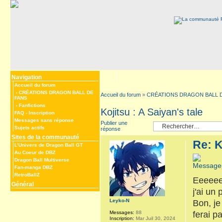
Navigation
Accueil du forum
‹
CRÉATIONS DRAGON BALL DE
Accueil du forum
»
CRÉATIONS DRAGON BALL 
FANS
‹
Fanfictions
Kojitsu : A Saiyan's tale
FAQ
-
Inscription
Messages sans réponse
Publier une
Sujets actifs
réponse
Sites de la communauté
Re: K
L’Univers de Dragon Ball GT
Au Coeur de DBZ
Dragon Ball Multiverse
Fan-manga DBZ
RetroBallZ
Eeeeeee
Général
j'ai un 
Leyko-N
Bon, je
Messages:
88
ferai p
Inscription:
Mar Juil 30, 2024