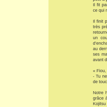
Il fit 
ce qui 
Il fini
très pr
retourn
un cou
d’ench
au dern
ses mai
avant d
« Fiou,
- Tu n
de touc
Notre 
grâce 
Kojits