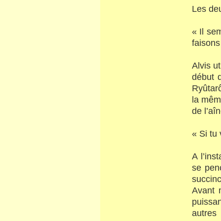
Les deu
« Il se
faison
Alvis u
début 
Ryûtarô
la mêm
de l’a
« Si tu
A l’in
se penc
succin
Avant 
puissa
autres 