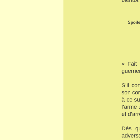
Spoile
« Fait
guerrie
S’il c
son cor
à ce su
l’arme 
et d’ar
Dès qu
adversa