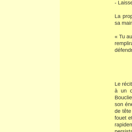
- Laiss
La prop
sa main
« Tu au
remplir
défend
Le réci
à un co
Bouclie
son éne
de tête
fouet e
rapide
persist