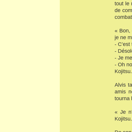
tout le
de comb
combat
« Bon, 
je ne m
- C’est
- Désol
- Je me
- Oh non
Kojitsu
Alvis 
amis n
tourna 
« Je n
Kojitsu