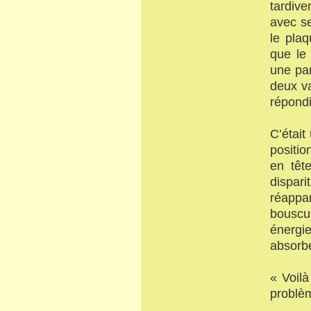
tardive
avec se
le plaq
que le
une par
deux va
répondi
C’était
positio
en tête
dispari
réappa
bouscu
énergi
absorbé
« Voilà
problèm