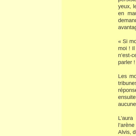
yeux, l
en mau
demanda
avantag
« Si mo
moi ! I
n’est-
parler 
Les mo
tribun
répons
ensuit
aucune
L’aura
l’arène
Alvis, 