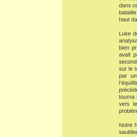
dans ce
bataill
haut da
Luke do
analysa
bien pr
avait p
seconde
sur le 
par un
l’équil
précéde
tourna 
vers l
problème
Notre 
sautil