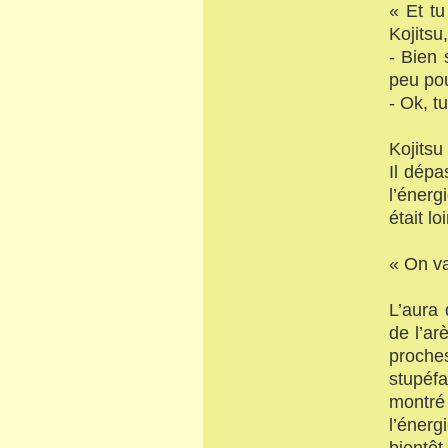
« Et t
Kojitsu,
- Bien 
peu pou
- Ok, 
Kojits
Il dépa
l’énerg
était l
« On va 
L’aura 
de l’ar
proch
stupéfa
montré 
l’éner
bientôt