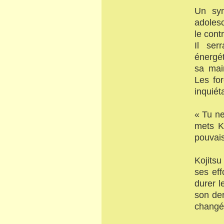
Un sym
adolesc
le cont
Il ser
énergét
sa main
Les fo
inquiét
« Tu ne
mets K
pouvais
Kojitsu
ses eff
durer l
son der
changé