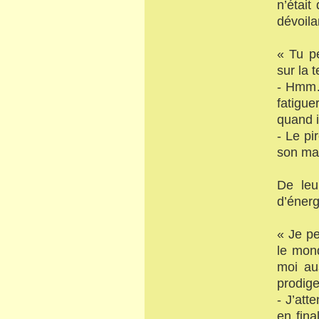
n’était
dévoila
« Tu p
sur la 
- Hmm… 
fatigue
quand i
- Le pi
son max
De leu
d’énerg
« Je pe
le mon
moi aus
prodige
- J’att
en fina