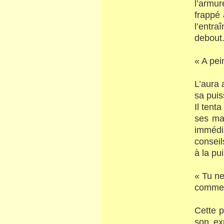
l’armur
frappé 
l’entra
debout
« A pei
L’aura 
sa puis
Il tent
ses mai
immédia
conseil
à la pu
« Tu ne
comme 
Cette p
son exp