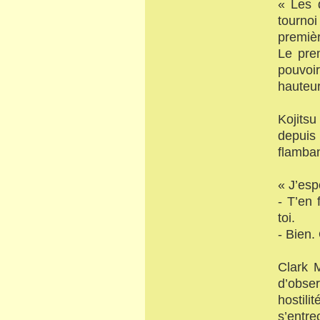
« Les q
tournoi
premièr
Le pre
pouvoir
hauteur
Kojitsu
depuis
flamban
« J’esp
- T’en 
toi.
- Bien.
Clark 
d’obse
hostili
s’entre