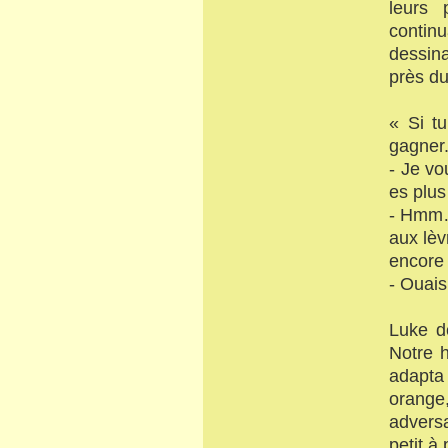
leurs 
contin
dessina
près du
« Si t
gagner
- Je vo
es plus
- Hmm… 
aux lèv
encore 
- Ouais
Luke dé
Notre h
adapta
orange
adversa
petit à