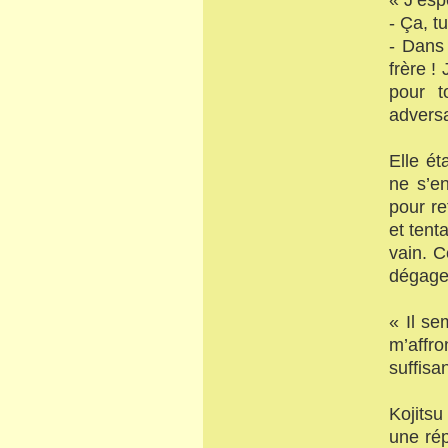
- Ça, t
- Dans
frère !
pour t
adversa
Elle ét
ne s’en
pour re
et tent
vain. C
dégager
« Il se
m’affr
suffisan
Kojitsu
une rép