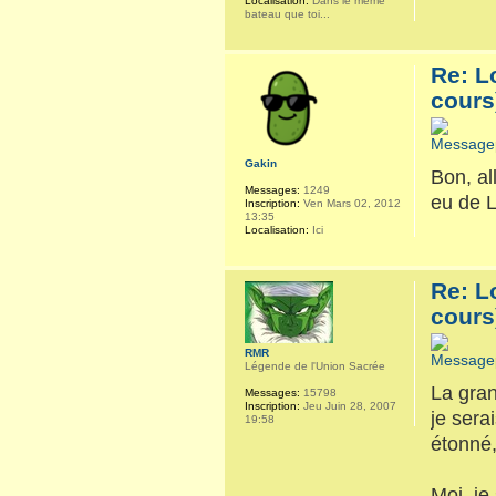
Localisation:
Dans le même
bateau que toi...
Re: L
cours
Gakin
Bon, al
Messages:
1249
eu de L
Inscription:
Ven Mars 02, 2012
13:35
Localisation:
Ici
Re: L
cours
RMR
Légende de l'Union Sacrée
La gran
Messages:
15798
Inscription:
Jeu Juin 28, 2007
je sera
19:58
étonné
Moi, je