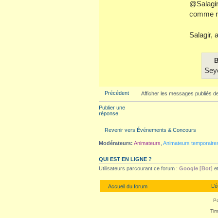
@Salagir
comme re
Salagir,
B
Seyc
Précédent
Afficher les messages publiés d
Publier une
réponse
Revenir vers Événements & Concours
Modérateurs:
Animateurs
,
Animateurs temporaire
QUI EST EN LIGNE ?
Utilisateurs parcourant ce forum :
Google [Bot]
et
L’
Accueil du forum
P
Tim