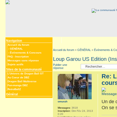
Navigation
Accueil du forum
‹
GÉNÉRAL
Accueil du forum
»
GÉNÉRAL
»
Événements & Co
‹
Événements & Concours
FAQ
-
Inscription
Loup Garou US Edition (Insc
Messages sans réponse
Sujets actifs
Publier une
réponse
Sites de la communauté
L’Univers de Dragon Ball GT
Re: L
Au Coeur de DBZ
cour
Dragon Ball Multiverse
Fan-manga DBZ
RetroBallZ
Général
Un de 
omurah
On se 
Messages:
3618
Inscription:
Dim Fév 24, 2013
0:20