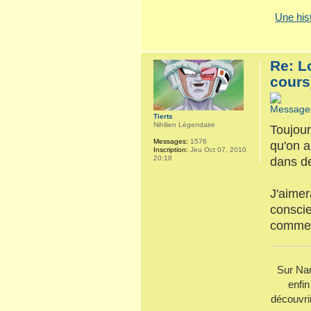
Une his
Re: L
cours
Tierts
Nihilien Légendaire
Toujou
Messages:
1576
qu'on a
Inscription:
Jeu Oct 07, 2010
20:18
dans de
J'aimer
conscie
comme c
Sur Nam
enfin
découvri