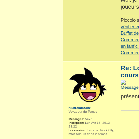
joueurs
Piccolo s
vérifier 
Buffet de
Comment 
en fanfic 
Comment 
Re: L
cours
présen
niicfromlozane
Voyageur du Temps
Messages:
5476
Inscription:
Lun Avr 15, 2013
23:22
Localisation:
Lôzane, Rock City,
mais ailleurs dans le temps