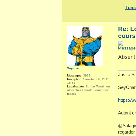
Tome
Re: L
cours
Absen
Seychar
Just a S
Messages:
3992
Inscription:
Sam Jan 08, 2011
15:51
Localisation:
Sur Le Terrain ou
SeyChar 
alors chez Oswald Fernandez
Isaacs
https://
Autant e
@Salagir>
regarder,