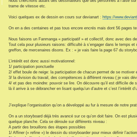
Nous cherchons autant des dessinateurs que des personnes à l’aise sur d
trame de vitesse etc.
Voici quelques ex de dessin en cours sur devianart :
https://www.deviant
On en a des centaines et pas tous encore encrés mais dont 56 pages t
Nous faisons un Fanmanga « participatif » et collectif, donc avec des de
Tout cela pour plusieurs raisons: difficulté à s’engager dans le temps et
greffon, de mercenaires disons. Ex : « je vais faire la page 67 du story
L’intérêt est donc aussi motivationnel:
1/ participation ponctuelle
2/ effet boule de neige: la participation de chacun permet de se motiver e
3/ la division du travail, des compétences à différent niveau ( je vais dé
4/ et pas des moindre: pouvoir se lire. On découvre qu’il est difficile de s
là il arrive à se débrancher en lisant quelqu’un d’autre et c’est l’intérêt
J’explique l’organisation qu’on a développé au fur à mesure de notre prat
On a un storyboard déjà très avancé sur ce qu’on doit faire. On est plus
quelque planche. Cela se déroule sur différents niveau :
A partir des brouillons des étapes possibles
1/ Affiner (« refine ») le dessin du storyboarder pour mieux définir l’actio