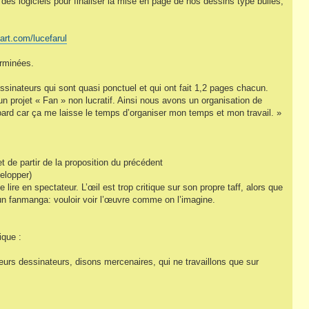
es logiciels pour finaliser la mise en page de nos dessins type bulles,
art.com/lucefarul
erminées.
ssinateurs qui sont quasi ponctuel et qui ont fait 1,2 pages chacun.
 un projet « Fan » non lucratif. Ainsi nous avons un organisation de
board car ça me laisse le temps d’organiser mon temps et mon travail. »
t de partir de la proposition du précédent
velopper)
e lire en spectateur. L’œil est trop critique sur son propre taff, alors que
 d’un fanmanga: vouloir voir l’œuvre comme on l’imagine.
ique :
ieurs dessinateurs, disons mercenaires, qui ne travaillons que sur
n