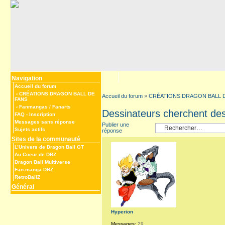
Navigation
Accueil du forum
‹
CRÉATIONS DRAGON BALL DE
Accueil du forum
»
CRÉATIONS DRAGON BALL 
FANS
‹
Fanmangas / Fanarts
Dessinateurs cherchent de
FAQ
-
Inscription
Messages sans réponse
Publier une
Sujets actifs
réponse
Sites de la communauté
L’Univers de Dragon Ball GT
Au Coeur de DBZ
Dragon Ball Multiverse
Fan-manga DBZ
RetroBallZ
Général
Hyperion
Messages:
29