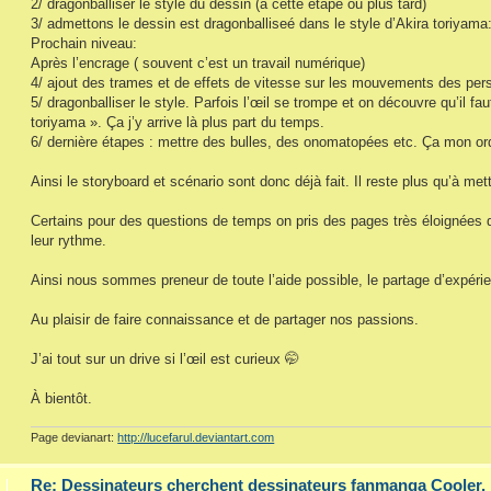
2/ dragonballiser le style du dessin (à cette étape ou plus tard)
3/ admettons le dessin est dragonballiseé dans le style d’Akira toriyama: 
Prochain niveau:
Après l’encrage ( souvent c’est un travail numérique)
4/ ajout des trames et de effets de vitesse sur les mouvements des pe
5/ dragonballiser le style. Parfois l’œil se trompe et on découvre qu’il f
toriyama ». Ça j’y arrive là plus part du temps.
6/ dernière étapes : mettre des bulles, des onomatopées etc. Ça mon ordi
Ainsi le storyboard et scénario sont donc déjà fait. Il reste plus qu’à met
Certains pour des questions de temps on pris des pages très éloignées dan
leur rythme.
Ainsi nous sommes preneur de toute l’aide possible, le partage d’expérie
Au plaisir de faire connaissance et de partager nos passions.
J’ai tout sur un drive si l’œil est curieux 🤭
À bientôt.
Page devianart:
http://lucefarul.deviantart.com
Re: Dessinateurs cherchent dessinateurs fanmanga Cooler.