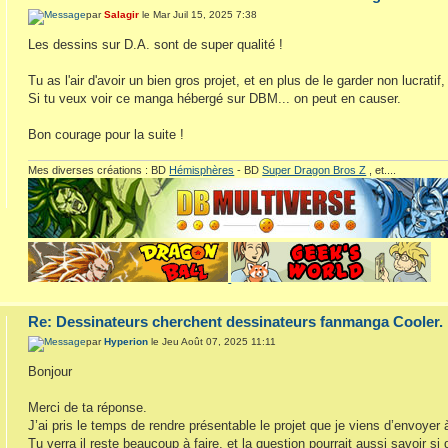
par
Salagir
le Mar Juil 15, 2025 7:38
Les dessins sur D.A. sont de super qualité !
Tu as l'air d'avoir un bien gros projet, et en plus de le garder non lucratif,
Si tu veux voir ce manga hébergé sur DBM... on peut en causer.
Bon courage pour la suite !
Mes diverses créations : BD
Hémisphères
- BD
Super Dragon Bros Z
, et....
Re: Dessinateurs cherchent dessinateurs fanmanga Cooler.
par
Hyperion
le Jeu Août 07, 2025 11:11
Bonjour
Merci de ta réponse.
J’ai pris le temps de rendre présentable le projet que je viens d’envoyer
Tu verra il reste beaucoup à faire, et la question pourrait aussi savoir