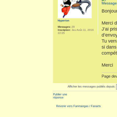
Bonjou
Hyperion
Merci d
Messages:
29
J’ai pr
Inscription:
Jeu Août 11, 2016
22:05
d’envoy
Tu verr
si dans
compét
Merci
Page dev
Afficher les messages publiés depuis:
Publier une
réponse
Revenir vers Fanmangas / Fanarts