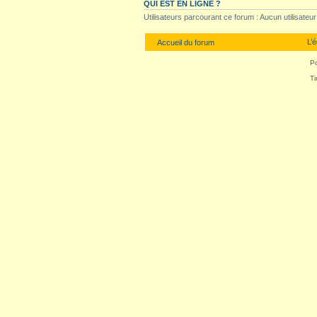
QUI EST EN LIGNE ?
Utilisateurs parcourant ce forum : Aucun utilisateur i
L’
Accueil du forum
P
Ti