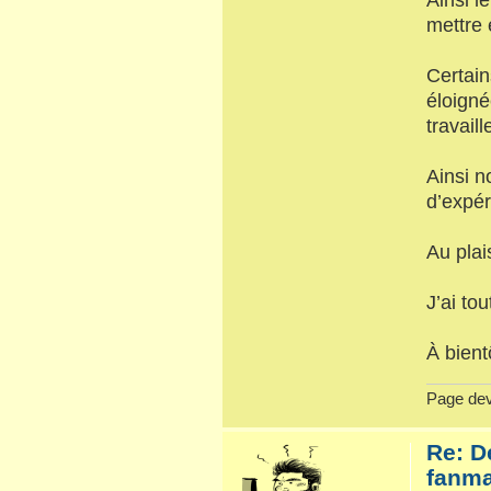
mettre 
Certain
éloigné
travaill
Ainsi n
d’expér
Au plai
J’ai tou
À bient
Page dev
Re: D
fanma