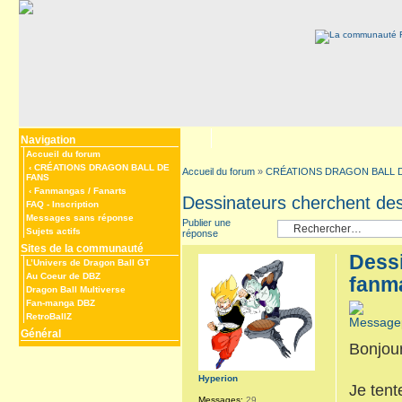
Navigation
Accueil du forum
‹
CRÉATIONS DRAGON BALL DE
Accueil du forum
»
CRÉATIONS DRAGON BALL 
FANS
‹
Fanmangas / Fanarts
Dessinateurs cherchent de
FAQ
-
Inscription
Messages sans réponse
Publier une
Sujets actifs
réponse
Sites de la communauté
Dessi
L’Univers de Dragon Ball GT
Au Coeur de DBZ
fanm
Dragon Ball Multiverse
Fan-manga DBZ
RetroBallZ
Général
Bonjour
Hyperion
Je tent
Messages:
29