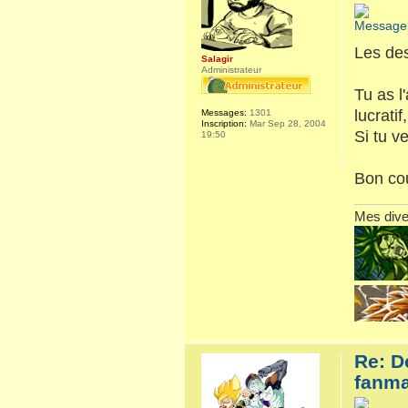
Les des
Salagir
Administrateur
Tu as l
lucratif
Messages:
1301
Inscription:
Mar Sep 28, 2004
Si tu v
19:50
Bon cou
Mes dive
Re: D
fanma