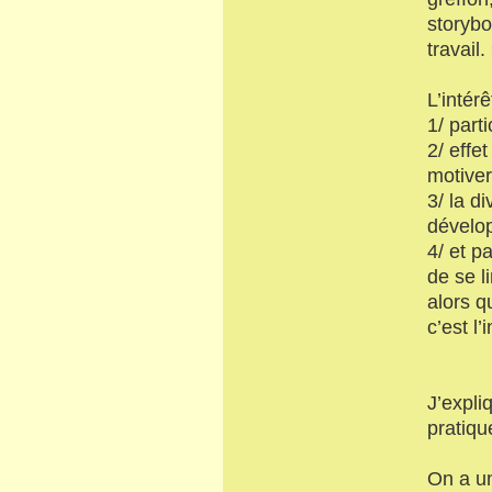
storybo
travail.
L’intér
1/ part
2/ effe
motiver
3/ la d
dévelo
4/ et p
de se l
alors q
c’est l
J’expli
pratiqu
On a un