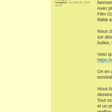
fanman
Inscription:
Jeu Août 11, 2016
22:05
Avec pl
Film C
fidèle à
Nous ch
sur des
bulles,
Voici q
https:/
On en a
terminé
Nous fa
dessina
Tout ce
et un p
greffon