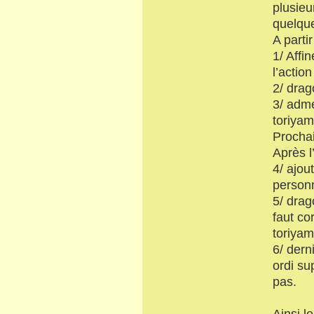
plusieu
quelque
A parti
1/ Affi
l’action
2/ drag
3/ adme
toriyama
Prochai
Après l
4/ ajou
person
5/ drag
faut co
toriyam
6/ dern
ordi su
pas.
Ainsi l