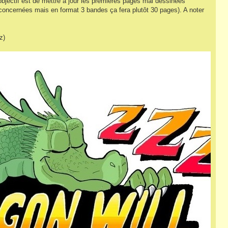
'objectif est de mettre à jour les premières pages mal dessinées
ncernées mais en format 3 bandes ça fera plutôt 30 pages). A noter
z)