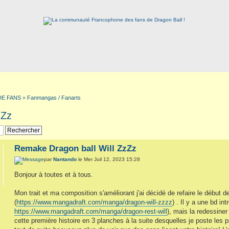
DE FANS
»
Fanmangas / Fanarts
zZz
Remake Dragon ball Will ZzZz
par
Nantando
le Mer Juil 12, 2023 15:28
Bonjour à toutes et à tous.
Mon trait et ma composition s'améliorant j'ai décidé de refaire le début
(
https://www.mangadraft.com/manga/dragon-will-zzzz
) . Il y a une bd i
https://www.mangadraft.com/manga/dragon-rest-will
), mais la redessiner
cette première histoire en 3 planches à la suite desquelles je poste les 