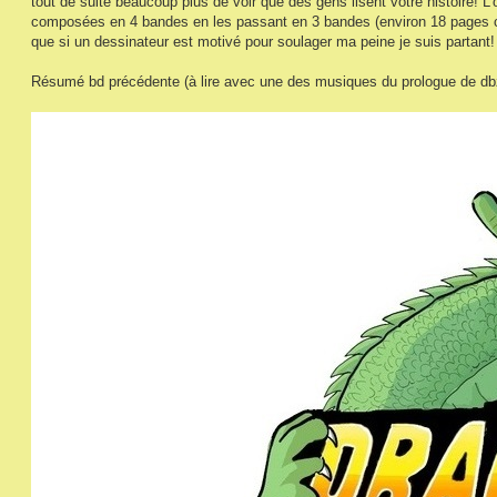
tout de suite beaucoup plus de voir que des gens lisent votre histoire! L
composées en 4 bandes en les passant en 3 bandes (environ 18 pages co
que si un dessinateur est motivé pour soulager ma peine je suis partant!
Résumé bd précédente (à lire avec une des musiques du prologue de db