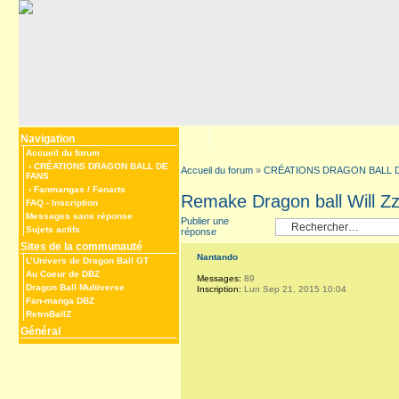
Navigation
Accueil du forum
‹
CRÉATIONS DRAGON BALL DE
Accueil du forum
»
CRÉATIONS DRAGON BALL 
FANS
‹
Fanmangas / Fanarts
Remake Dragon ball Will Z
FAQ
-
Inscription
Messages sans réponse
Publier une
Sujets actifs
réponse
Sites de la communauté
Nantando
L’Univers de Dragon Ball GT
Au Coeur de DBZ
Messages:
89
Dragon Ball Multiverse
Inscription:
Lun Sep 21, 2015 10:04
Fan-manga DBZ
RetroBallZ
Général