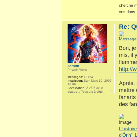
cherche m
vos dons 
Re: Q
Bon, je 
mis, il
flemme 
San999
http:/
Phœnix Violet
Messages:
12124
Inscription:
Sam Mars 10, 2007
Après, 
18:06
Localisation:
À côté de la
mettre 
plaque... Toujours à côté... -_-'
fanarts
des fan
L'histoir
d'Ôrin"
;
L