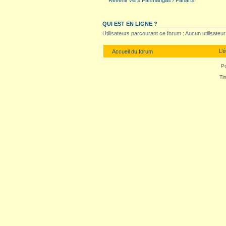
Revenir vers Fanmangas / Fanarts
QUI EST EN LIGNE ?
Utilisateurs parcourant ce forum : Aucun utilisateur i
L’
Accueil du forum
P
Ti