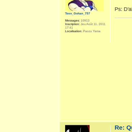
Ps: D'a
Teen_Gohan_757
Messages:
10913
Inscription:
Jeu Août 11, 2011
17:41
Localisation:
Paozu Yama
Re: Q