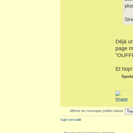
plu
Sin
Déjà un
page ma
"OUFF
Et hop!
Spoile
Afficher les messages publiés depuis:
Sujet verrouillé