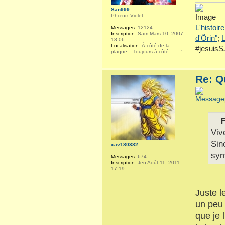
San999
Phœnix Violet
L'histoir
Messages:
12124
Inscription:
Sam Mars 10, 2007
d'Ôrin"
;
L
18:06
Localisation:
À côté de la
#jesuis
plaque... Toujours à côté... -_-'
Re: Q
F
Viv
Sin
xav180382
sym
Messages:
674
Inscription:
Jeu Août 11, 2011
17:19
Juste l
un peu 
que je 