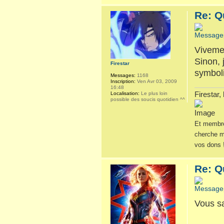
Re: Q
Vivemen
Sinon, 
Firestar
symbol
Messages:
1168
Inscription:
Ven Avr 03, 2009
16:48
Firestar,
Localisation:
Le plus loin
possible des soucis quotidien ^^
Et membre
cherche m
vos dons 
Re: Q
Vous sa