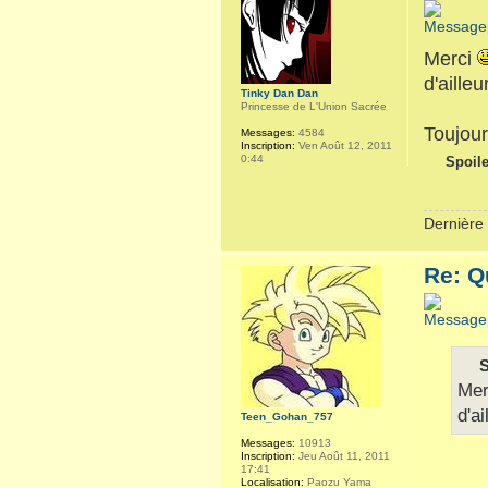
Merci
d'ailleu
Tinky Dan Dan
Princesse de L'Union Sacrée
Toujour
Messages:
4584
Inscription:
Ven Août 12, 2011
0:44
Spoile
Dernière 
Re: Q
S
Me
d'ai
Teen_Gohan_757
Messages:
10913
Inscription:
Jeu Août 11, 2011
17:41
Localisation:
Paozu Yama