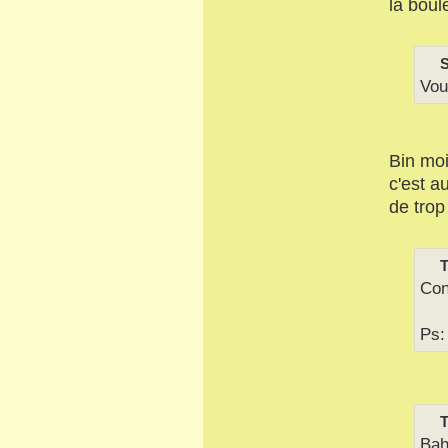
la boul
S
Vou
Bin moi
c'est a
de trop
T
Con
Ps:
T
Bah