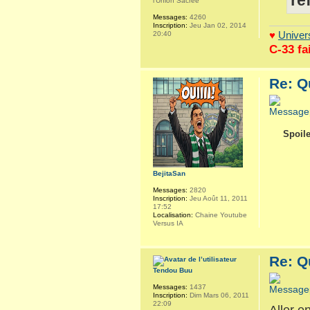
ré
l'Union Sacrée
Messages:
4260
Inscription:
Jeu Jan 02, 2014
♥
Univers
20:40
C-33 fa
Re: Q
Spoile
BejitaSan
Messages:
2820
Inscription:
Jeu Août 11, 2011
17:52
Localisation:
Chaine Youtube
Versus IA
Re: Q
Tendou Buu
Messages:
1437
Inscription:
Dim Mars 06, 2011
22:09
Aller e