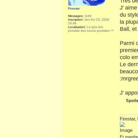
Très be
J' aime
Firestar
du styl
Messages:
1168
Inscription:
Ven Avr 03, 2009
la plup
16:48
Localisation:
Le plus loin
Ball, e
possible des soucis quotidien ^^
Parmi c
premier
colo em
Le dern
beaucou
:mrgre
J' appor
Spoile
Firestar,
Et membre