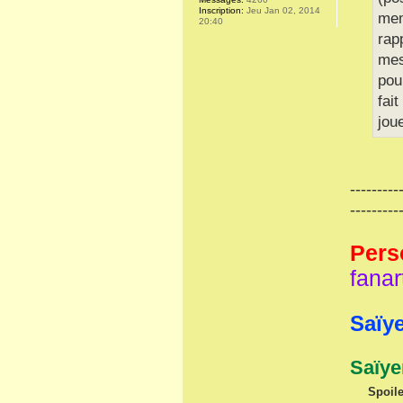
Inscription:
Jeu Jan 02, 2014
mem
20:40
rap
mes
pou
fai
joue
---------
---------
Pers
fanar
Saïye
Saïye
Spoile