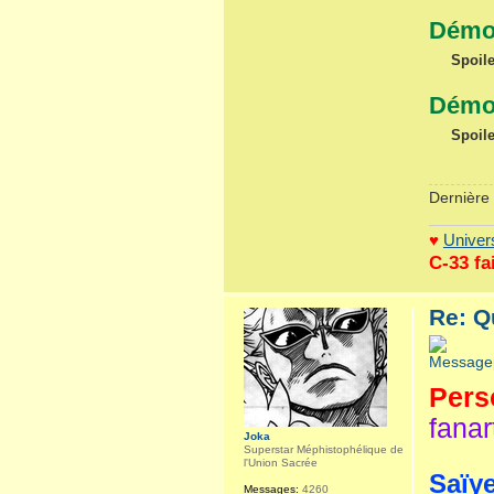
Démon
Spoile
Démo
Spoile
Dernière 
♥
Univers
C-33 fa
Re: Q
Pers
fanar
Joka
Superstar Méphistophélique de
l'Union Sacrée
Saïye
Messages:
4260