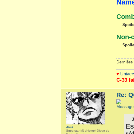
Name
Comba
Spoile
Non-c
Spoile
Dernière 
♥
Univers
C-33 fa
Re: Q
J
Es
Joka
Superstar Méphistophélique de