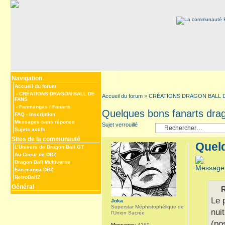
Navigation
Accueil du forum
‹
CRÉATIONS DRAGON BALL DE
Accueil du forum
»
CRÉATIONS DRAGON BALL 
FANS
‹
Fanmangas / Fanarts
Quelques bons fanarts drag
FAQ
-
Inscription
Messages sans réponse
Sujet verrouillé
Sujets actifs
Sites de la communauté
Quelq
L’Univers de Dragon Ball GT
Au Coeur de DBZ
Dragon Ball Multiverse
Fan-manga DBZ
RetroBallZ
Général
R
Le 
Joka
Superstar Méphistophélique de
nui
l'Union Sacrée
(po
Messages:
4260