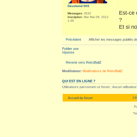
Davebond 00S
Est-ce 
Messages:
3632
Inscription:
Mar Mai 08, 2012
?
1:46
Et si n
Précédent
Afficher les messages publiés d
Publier une
réponse
Revenir vers RetroBallZ
Modérateur:
Modérateurs de RetroBallZ
QUI EST EN LIGNE ?
Utilisateurs parcourant ce forum : Aucun utilisateur i
L’
Accueil du forum
P
Ti