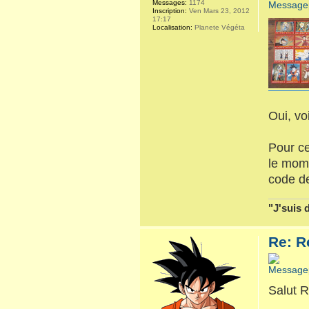
Messages:
1174
Inscription:
Ven Mars 23, 2012
17:17
Localisation:
Planete Végéta
Oui, v
Pour ce
le mo
code de
"J'suis 
Re: R
Salut R