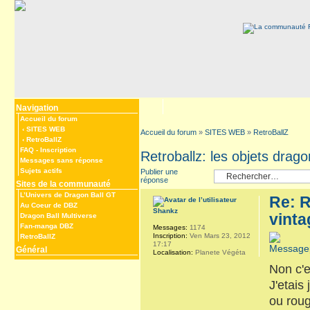
Navigation
Accueil du forum
‹
SITES WEB
Accueil du forum
»
SITES WEB
»
RetroBallZ
‹
RetroBallZ
FAQ
-
Inscription
Retroballz: les objets drago
Messages sans réponse
Sujets actifs
Publier une
réponse
Sites de la communauté
L’Univers de Dragon Ball GT
Re: R
Au Coeur de DBZ
Shankz
vinta
Dragon Ball Multiverse
Fan-manga DBZ
Messages:
1174
Inscription:
Ven Mars 23, 2012
RetroBallZ
17:17
Général
Localisation:
Planete Végéta
Non c'
J'etais
ou rou