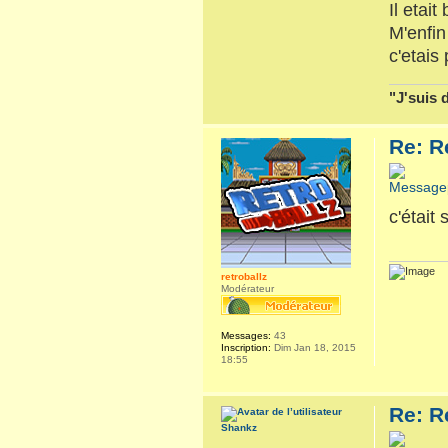
Il etai
M'enfin
c'etais
"J'suis 
Re: R
c'était
retroballz
Modérateur
Messages:
43
Inscription:
Dim Jan 18, 2015
18:55
Re: R
Shankz