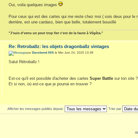
Oui, voila quelques images
Pour ceux qui est des cartes qui me reste chez moi ( sois deux pour l
derrière, est une cardass, bien que belle, totalement bousillé
"J'suis d'venu un peut trop fier c'est de la faute à Végéta."
Re: Retroballz: les objets dragonballz vintages
par
Davebond 00S
le Mer Juin 24, 2020 13:38
Salut Rétroballz !
Est-ce qu'il est possible d'acheter des cartes
Super Battle
sur ton site ?
Et si non, où est-ce que je pourrai en trouver ?
Afficher les messages publiés depuis:
Trier par
At