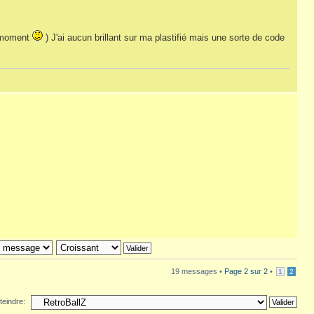
e moment
) J'ai aucun brillant sur ma plastifié mais une sorte de code
19 messages •
Page
2
sur
2
•
1
2
teindre: