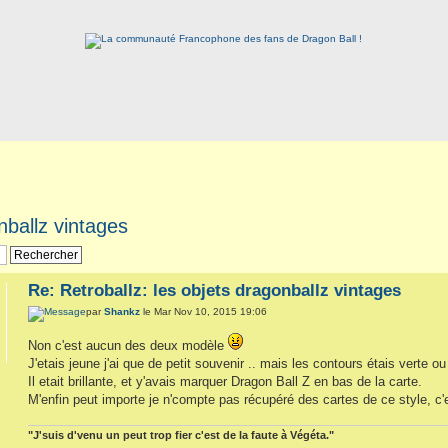
nballz vintages
Re: Retroballz: les objets dragonballz vintages
par
Shankz
le Mar Nov 10, 2015 19:06
Non c'est aucun des deux modèle
J'etais jeune j'ai que de petit souvenir .. mais les contours étais verte ou
Il etait brillante, et y'avais marquer Dragon Ball Z en bas de la carte.
M'enfin peut importe je n'compte pas récupéré des cartes de ce style, c'e
"J'suis d'venu un peut trop fier c'est de la faute à Végéta."