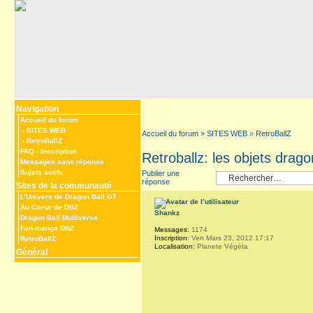
Navigation
Accueil du forum
‹
SITES WEB
Accueil du forum
»
SITES WEB
»
RetroBallZ
‹
RetroBallZ
FAQ
-
Inscription
Retroballz: les objets drago
Messages sans réponse
Sujets actifs
Publier une
réponse
Sites de la communauté
L’Univers de Dragon Ball GT
Au Coeur de DBZ
Shankz
Dragon Ball Multiverse
Fan-manga DBZ
Messages:
1174
Inscription:
Ven Mars 23, 2012 17:17
RetroBallZ
Localisation:
Planete Végéta
Général