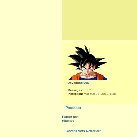
Davebond 00S
Messages:
3632
Inscription:
Mar Mai 08, 2012 1:46
Précédent
Publier une
réponse
Revenir vers RetroBallZ