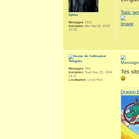
Topic pe
Sphax
Messages:
1113
Inscription:
Mer Mai 04, 2005
15:33
Tomgoku
Messages:
994
Tes sit
Inscription:
Sam Sep 25, 2004
16:11
Localisation:
Local Host
Dragon B