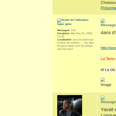
Choisiss
Présenta
hyper goku
Messages:
144
4ans d'
Inscription:
Mar Nov 01, 2005
21:30
Localisation:
pour le savoir qui
m'aime me suivent ..... ba allez
les gars soyez cool me laisser
http://ww
pas tout seul
La Terre
et La vie
Yavait 
Longue 