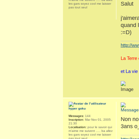
Salut
les gars soyez cool me laisser
pas tout seul
j'aimer
quand l
:=D)
http://ww
La Terre
et La vie
hyper goku
Messages:
144
Non non
Inscription:
Mar Nov 01, 2005
21:30
3ans o_o
Localisation:
pour le savoir qui
m'aime me suivent ..... ba allez
les gars soyez cool me laisser
pas tout seul