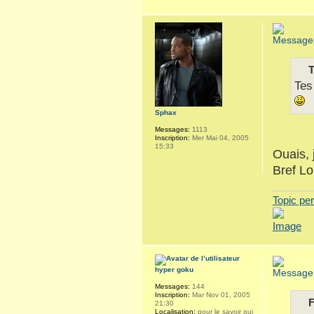
T
Tes
Sphax
Messages:
1113
Inscription:
Mer Mai 04, 2005
15:33
Ouais, 
Bref Lo
Topic pe
hyper goku
Messages:
144
Inscription:
Mar Nov 01, 2005
F
21:30
Localisation:
pour le savoir qui