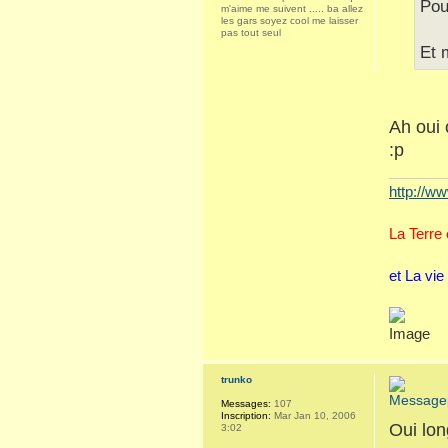
Pou
m'aime me suivent ..... ba allez
les gars soyez cool me laisser
pas tout seul
Et 
Ah oui 
:p
http://ww
La Terre
et La vie
trunko
Messages:
107
Inscription:
Mar Jan 10, 2006
Oui lon
3:02