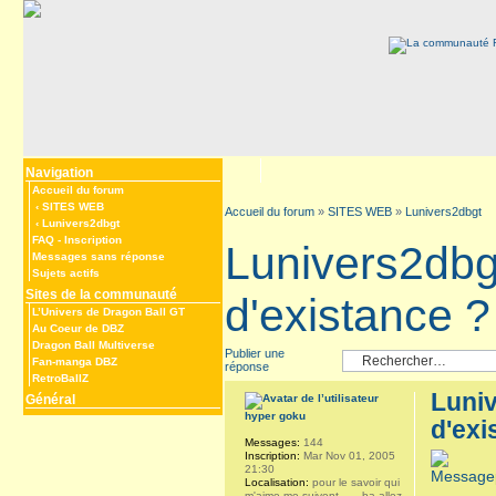
Navigation
Accueil du forum
‹
SITES WEB
Accueil du forum
»
SITES WEB
»
Lunivers2dbgt
‹
Lunivers2dbgt
FAQ
-
Inscription
Lunivers2dbg
Messages sans réponse
Sujets actifs
Sites de la communauté
d'existance ?
L’Univers de Dragon Ball GT
Au Coeur de DBZ
Dragon Ball Multiverse
Publier une
Fan-manga DBZ
réponse
RetroBallZ
Luniv
Général
hyper goku
d'exi
Messages:
144
Inscription:
Mar Nov 01, 2005
21:30
Localisation:
pour le savoir qui
m'aime me suivent ..... ba allez