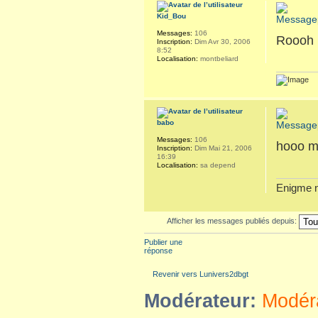
Kid_Bou
Messages:
106
Roooh l
Inscription:
Dim Avr 30, 2006
8:52
Localisation:
montbeliard
babo
Messages:
106
hooo mé
Inscription:
Dim Mai 21, 2006
16:39
Localisation:
sa depend
Enigme n
Afficher les messages publiés depuis:
Publier une
réponse
Revenir vers Lunivers2dbgt
Modérateur:
Modér