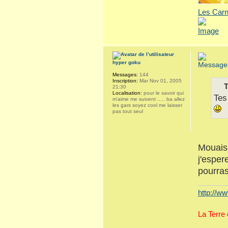
Les Carn
hyper goku
Messages:
144
Inscription:
Mar Nov 01, 2005
T
21:30
Localisation:
pour le savoir qui
Tes
m'aime me suivent ..... ba allez
les gars soyez cool me laisser
pas tout seul
Mouais 
j'esper
pourras
http://ww
La Terre