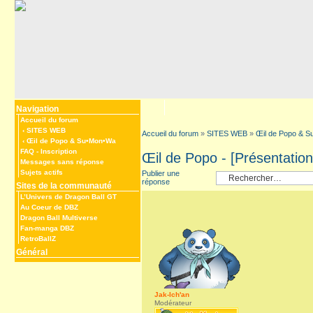
Navigation
Accueil du forum
‹
SITES WEB
Accueil du forum
»
SITES WEB
»
Œil de Popo & 
‹
Œil de Popo & Su•Mon•Wa
FAQ
-
Inscription
Œil de Popo - [Présentatio
Messages sans réponse
Sujets actifs
Publier une
réponse
Sites de la communauté
L’Univers de Dragon Ball GT
Au Coeur de DBZ
Dragon Ball Multiverse
Fan-manga DBZ
RetroBallZ
Général
Jak-Ich'an
Modérateur