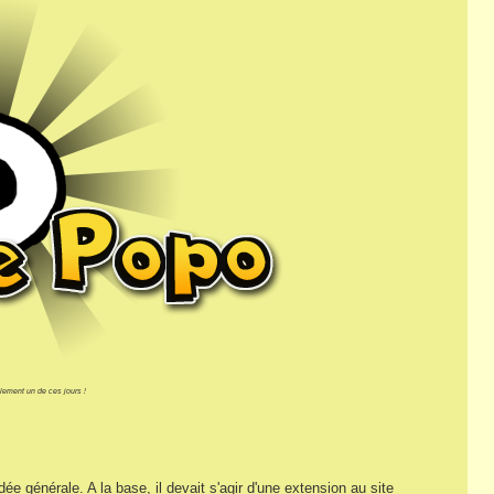
lement un de ces jours !
dée générale. A la base, il devait s'agir d'une extension au site