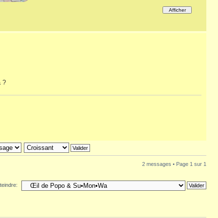
a ?
2 messages • Page
1
sur
1
teindre: