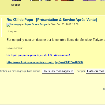
Spoiler
Re: Œil de Popo - [Présentation & Service Après-Vente]
par
Super Green Ranger
le Sam Déc 23, 2017 15:50
Bonjour,
Est-ce qu'il y aura un dossier sur le contrôle fiscal de Monsieur Toriyam
Rêveusement,
Un topic par partie pour le jeu du LG ! Aidez-nous !
http://www.lunionsacre.net/viewtopic.php?p=402437#p402437
fficher les messages publiés depuis:
Trier par
At