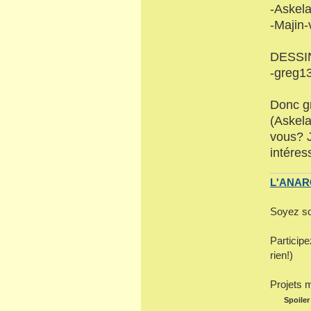
-Askel
-Majin
DESSI
-greg1
Donc gr
(Askela
vous? J
intéres
L'ANARC
Soyez so
Particip
rien!)
Projets 
Spoiler