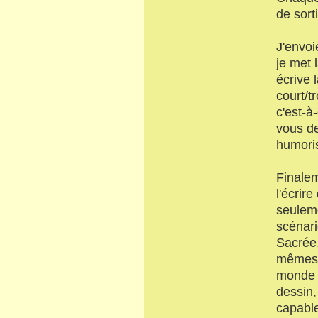
de sorti
J'envoi
je met 
écrive 
court/t
c'est-à
vous de
humoris
Finalem
l'écrir
seuleme
scénari
Sacrée
mêmes i
monde p
dessin,
capabl