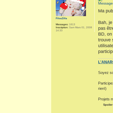
Ma pub 
FilouZilla
Bah, je
Messages:
1613
pas êtr
Inscription:
Sam Mars 01, 2008
14:33
BD, on 
trouve 
utilisa
partici
L'ANARC
Soyez so
Particip
rien!)
Projets 
Spoiler