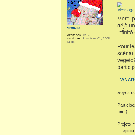
Merci p
déjà un
FilouZilla
infinit
Messages:
1613
Inscription:
Sam Mars 01, 2008
14:33
Pour l
scénari
vegeto
partici
L'ANARC
Soyez so
Particip
rien!)
Projets 
Spoiler