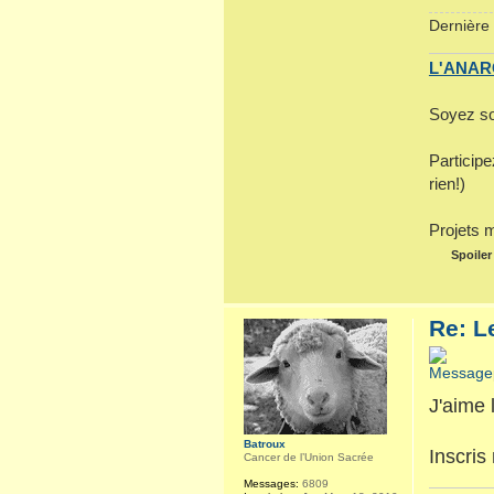
Dernière 
L'ANARC
Soyez so
Particip
rien!)
Projets 
Spoiler
Re: L
J'aime 
Batroux
Inscris 
Cancer de l’Union Sacrée
Messages:
6809