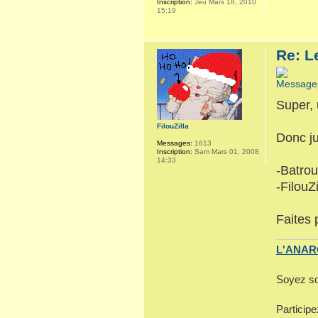
Inscription:
Jeu Mars 18, 2010
15:19
Re: L
Super, 
FilouZilla
Donc ju
Messages:
1613
Inscription:
Sam Mars 01, 2008
14:33
-Batro
-FilouZi
Faites 
L'ANARC
Soyez so
Particip