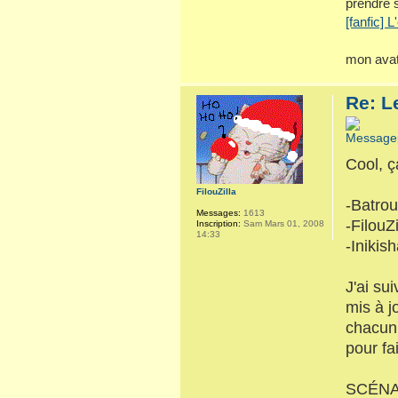
prendre 
[fanfic] 
mon avat
Re: L
Cool, ç
FilouZilla
-Batro
Messages:
1613
-FilouZi
Inscription:
Sam Mars 01, 2008
14:33
-Inikis
J'ai su
mis à j
chacun
pour fa
SCÉNA