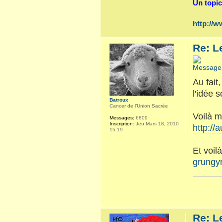
Un topic
http://
Re: L
Au fait
l'idée 
Batroux
Cancer de l’Union Sacrée
Voilà m
Messages:
6809
Inscription:
Jeu Mars 18, 2010
http://
15:19
Et voil
grungyr
Re: L