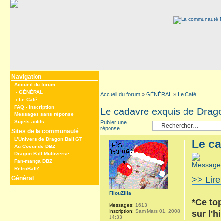
Navigation
Accueil du forum
‹
GÉNÉRAL
Accueil du forum
»
GÉNÉRAL
»
Le Café
‹
Le Café
FAQ
-
Inscription
Le cadavre exquis de Drago
Messages sans réponse
Sujets actifs
Publier une
réponse
Sites de la communauté
L’Univers de Dragon Ball GT
Le ca
Au Coeur de DBZ
Dragon Ball Multiverse
Fan-manga DBZ
RetroBallZ
Général
>> Lire
FilouZilla
*Ce to
Messages:
1613
Inscription:
Sam Mars 01, 2008
sur l'h
14:33