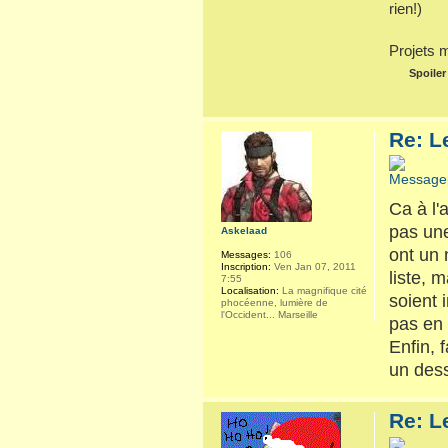
rien!)
Projets 
Spoiler
Re: L
Ca à l'
pas une
Askelaad
ont un 
Messages:
106
Inscription:
Ven Jan 07, 2011
liste, 
7:55
Localisation:
La magnifique cité
soient 
phocéenne, lumière de
l'Occident... Marseille
pas en 
Enfin, 
un dess
Re: L