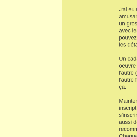
J'ai eu
amusant
un gros
avec le
pouvez 
les déta
Un cada
oeuvre 
l'autre
l'autre 
ça.
Mainten
inscrip
s'inscr
aussi d
recomme
Chaque 