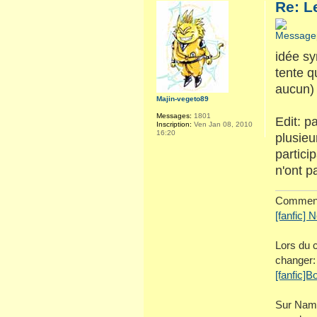
Re: L
idée sy
tente q
aucun)
Majin-vegeto89
Messages:
1801
Edit: p
Inscription:
Ven Jan 08, 2010
16:20
plusieu
partici
n'ont pa
Comment 
[fanfic] 
Lors du c
changer:
[fanfic]B
Sur Name