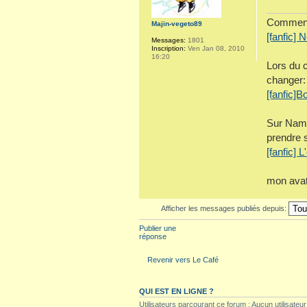
Comment 
Majin-vegeto89
[fanfic] 
Messages:
1801
Inscription:
Ven Jan 08, 2010
16:20
Lors du c
changer:
[fanfic]B
Sur Name
prendre 
[fanfic] 
mon avat
Afficher les messages publiés depuis:
Publier une
réponse
Revenir vers Le Café
QUI EST EN LIGNE ?
Utilisateurs parcourant ce forum : Aucun utilisateur 