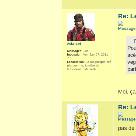
Re: L
F
Askelaad
Pou
Messages:
106
scé
Inscription:
Ven Jan 07, 2011
7:55
veg
Localisation:
La magnifique cité
phocéenne, lumière de
par
l'Occident... Marseille
Moi, ça
Re: L
pas de