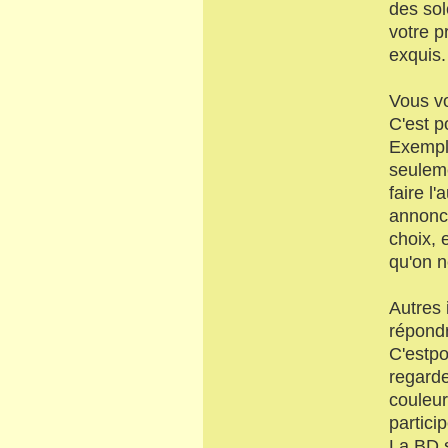
des sol
votre p
exquis.
Vous vo
C'est p
Exemple
seulem
faire l
annonce
choix, 
qu'on n
Autres 
répondr
C'estpo
regarde
couleur
partici
La BD s