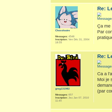
Re: L
Ça me d
Chocoloutre
Par con
pratiqu
Messages:
4546
Inscription:
Ven Déc 31, 2004
18:55
Re: L
Ca a l'
Moi je 
demande
greg131982
(par co
Messages:
657
Inscription:
Jeu Jan 07, 2010
11:45