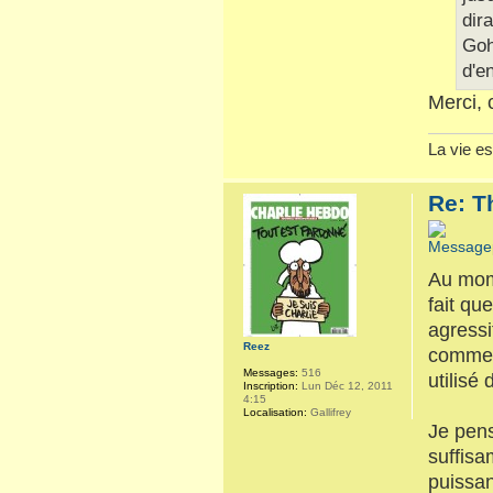
dira
Goh
d'e
Merci, 
La vie es
Re: T
Au mome
fait qu
agressi
Reez
comment 
Messages:
516
utilisé
Inscription:
Lun Déc 12, 2011
4:15
Localisation:
Gallifrey
Je pens
suffisa
puissan