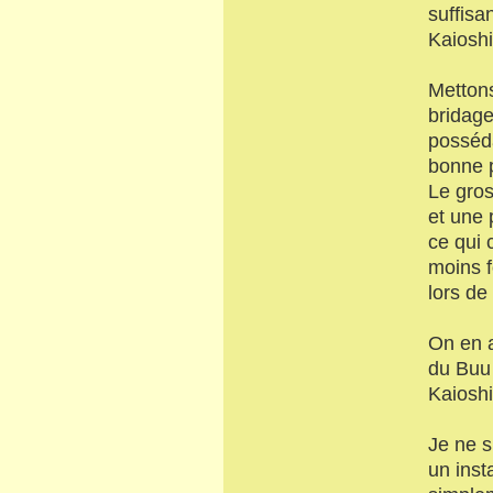
suffisa
Kaioshi
Mettons
bridage
posséda
bonne p
Le gros
et une 
ce qui 
moins f
lors de 
On en a
du Buu 
Kaioshi
Je ne s
un inst