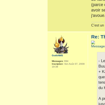
(parce 
avoir s
j'avoue
C'est un θ
Re: T
GotikNMS
- L
Messages:
694
Inscription:
Ven Août 07, 2009
Buu
19:38
+ K
que
ten
du 
A p
jus