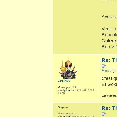
Avec ce
Vegeto
Buucol
Gotenk
Buu > 
Re: T
C'est q
GotikNMS
Et Gok
Messages:
694
Inscription:
Ven Août 07, 2009
19:38
La vie es
Re: T
Gogetto
Messages:
229
Inscription:
Mar Mars 18, 2014