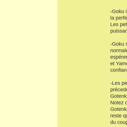
-Goku i
la perf
Les pet
puissan
-Goku s
normale,
espérer 
et Yamc
confian
-Les pe
préced
Gotenks
Notez 
Gotenks
reste q
du coup