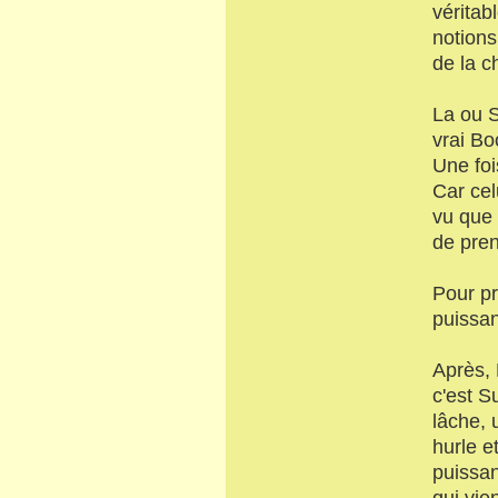
véritab
notions
de la c
La ou S
vrai Bo
Une foi
Car cel
vu que 
de pren
Pour pr
puissa
Après, 
c'est S
lâche, 
hurle e
puissa
qui vie