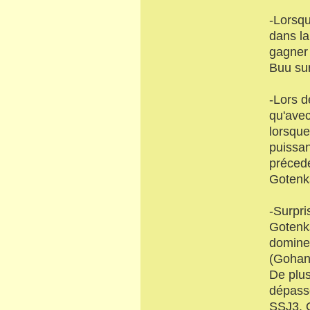
-Lorsqu
dans la
gagner 
Buu sur
-Lors d
qu'avec
lorsque
puissan
préced
Gotenk
-Surpri
Gotenks
dominer
(Gohan 
De plus
dépasse
SSJ3. 