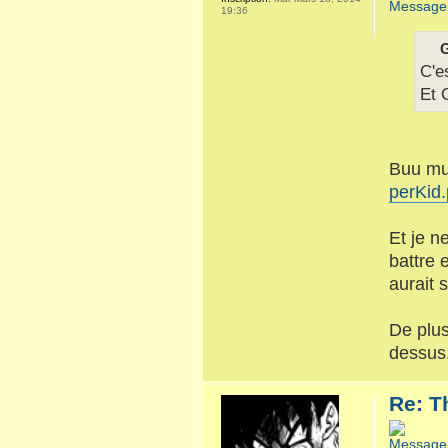
19:36
G
C'e
Et 
Buu mus
perKid
Et je n
battre 
aurait 
De plus
dessus
Re: T