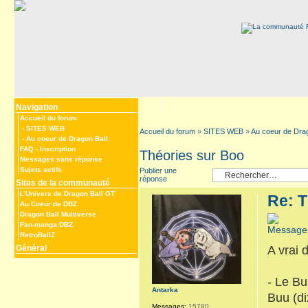
Navigation
Accueil du forum
‹
SITES WEB
Accueil du forum
»
SITES WEB
»
Au coeur de Drag
‹
Au coeur de Dragon Ball
FAQ
-
Inscription
Théories sur Boo
Messages sans réponse
Sujets actifs
Publier une
réponse
Sites de la communauté
L’Univers de Dragon Ball GT
Re: T
Au Coeur de DBZ
Dragon Ball Multiverse
Fan-manga DBZ
RetroBallZ
Général
A vrai 
- Le Bu
Antarka
Buu (di
Messages:
15780