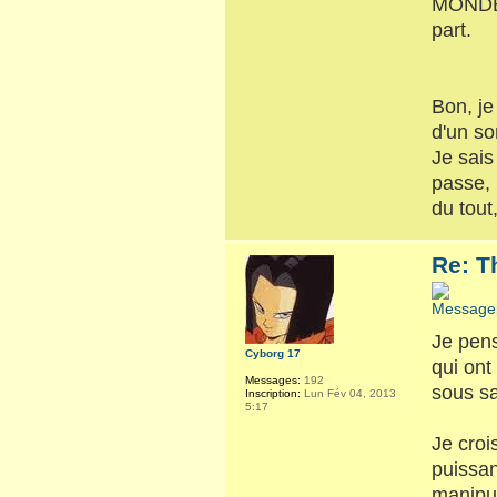
MONDE p
part.
Bon, je
d'un so
Je sais
passe, 
du tout
Re: T
Je pens
Cyborg 17
qui ont
Messages:
192
sous sa
Inscription:
Lun Fév 04, 2013
5:17
Je croi
puissan
manipu