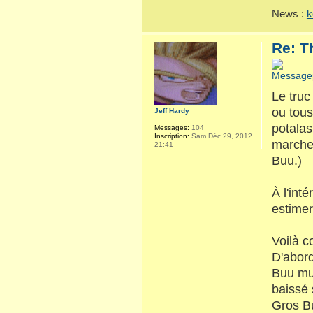
News :
k
Re: T
Le truc
ou tous
Jeff Hardy
potalas
Messages:
104
Inscription:
Sam Déc 29, 2012
marche 
21:41
Buu.)
À l'int
estime
Voilà c
D'abord
Buu mus
baissé 
Gros Bu