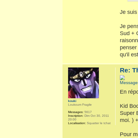
Je suis
Je pens
Sud + 
raisonn
penser 
qu'il e
Re: T
En répo
kouki
Kid Boo
Loukoum Fragile
Super B
Messages:
5617
Inscription:
Dim Oct 30, 2011
moi. ) 
20:00
Localisation:
Squatter le tchat
Pour mo