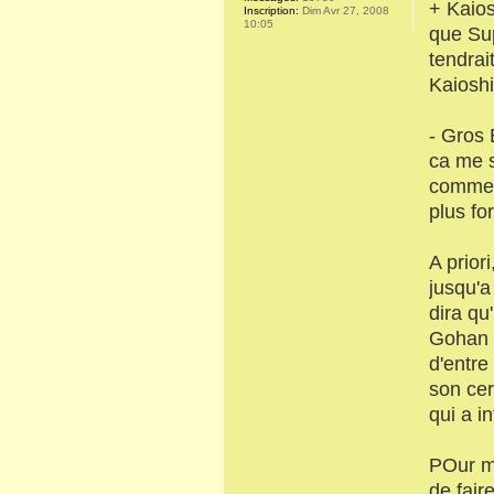
+ Kaio
Inscription:
Dim Avr 27, 2008
10:05
que Su
tendrai
Kaioshi
- Gros 
ca me s
comme m
plus fo
A prior
jusqu'a
dira qu
Gohan e
d'entre
son cer
qui a in
POur ma
de fair