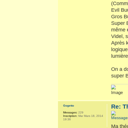
(Comm
Evil Bu
Gros B
Super B
même ép
Videl, 
Après k
logique
lumière
On a d
super 
Re: T
Gogetto
Messages:
229
Inscription:
Mar Mars 18, 2014
19:36
Ma théo