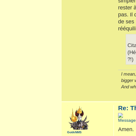
simplem
rester 
pas. Il
de ses 
rééquili
Cit
(Hé
?!)
I mean, 
bigger 
And whe
Re: T
Amen.
GotikNMS