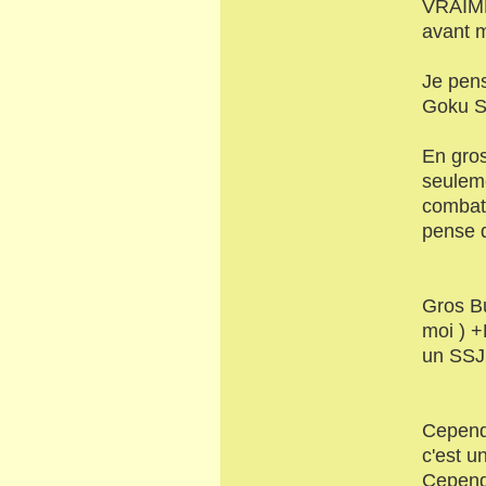
VRAIMEN
avant 
Je pens
Goku SS
En gros
seuleme
combatt
pense q
Gros Bu
moi ) +
un SSJ
Cependa
c'est u
Cependa