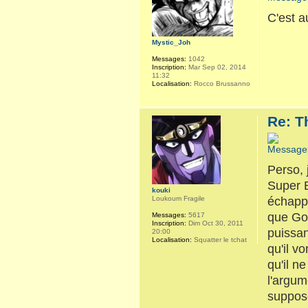
C'est a
Mystic_Joh
Messages:
1042
Inscription:
Mar Sep 02, 2014
11:32
Localisation:
Rocco Brussanno
Re: T
Perso, 
Super B
kouki
échappe
Loukoum Fragile
que Go
Messages:
5617
Inscription:
Dim Oct 30, 2011
puissa
20:00
Localisation:
Squatter le tchat
qu'il v
qu'il n
l'argum
supposé