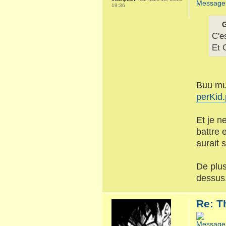
19:36
G
C'e
Et 
Buu mus
perKid
Et je n
battre 
aurait 
De plus
dessus
Re: T