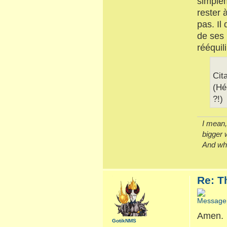
simplem
rester 
pas. Il
de ses 
rééquili
Cit
(Hé
?!)
I mean, 
bigger 
And whe
Re: T
Amen.
GotikNMS