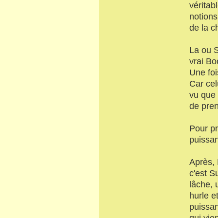
véritab
notions
de la c
La ou S
vrai Bo
Une foi
Car cel
vu que 
de pren
Pour pr
puissa
Après, 
c'est S
lâche, 
hurle e
puissa
qui vie