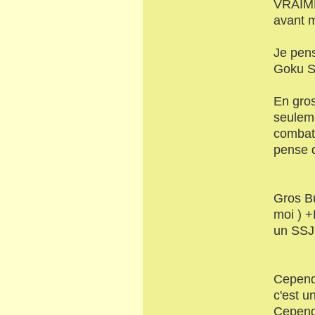
VRAIMEN
avant 
Je pens
Goku SS
En gros
seuleme
combatt
pense q
Gros Bu
moi ) +
un SSJ
Cependa
c'est u
Cependa