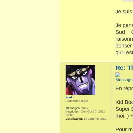
Je suis
Je pens
Sud + 
raisonn
penser 
qu'il e
Re: T
En répo
kouki
Kid Boo
Loukoum Fragile
Super B
Messages:
5617
Inscription:
Dim Oct 30, 2011
moi. ) 
20:00
Localisation:
Squatter le tchat
Pour mo