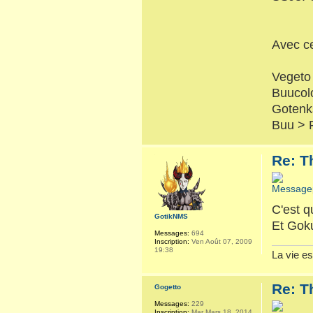
Avec ce
Vegeto
Buucol
Gotenk
Buu > 
Re: T
C'est q
GotikNMS
Et Gok
Messages:
694
Inscription:
Ven Août 07, 2009
19:38
La vie es
Re: T
Gogetto
Messages:
229
Inscription:
Mar Mars 18, 2014