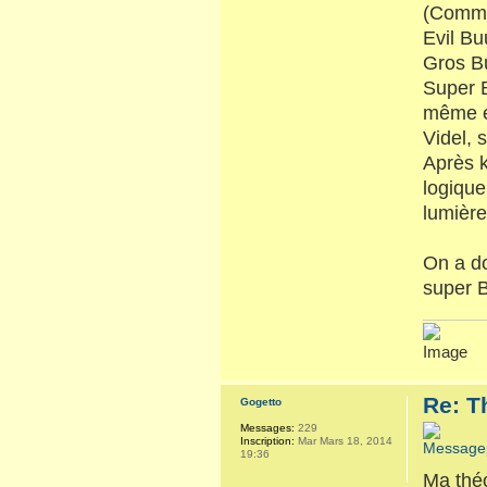
(Comm
Evil Bu
Gros B
Super B
même ép
Videl, 
Après k
logique
lumière
On a d
super 
Re: T
Gogetto
Messages:
229
Inscription:
Mar Mars 18, 2014
19:36
Ma théo