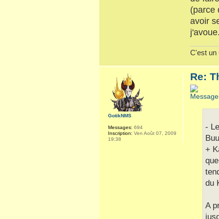
(parce 
avoir s
j'avoue
C'est un θ
Re: T
GotikNMS
- L
Messages:
694
Inscription:
Ven Août 07, 2009
Buu
19:38
+ K
que
ten
du 
A p
jus