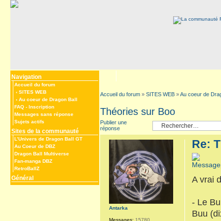
Navigation
Accueil du forum
‹
SITES WEB
Accueil du forum
»
SITES WEB
»
Au coeur de Drag
‹
Au coeur de Dragon Ball
FAQ
-
Inscription
Théories sur Boo
Messages sans réponse
Sujets actifs
Publier une
réponse
Sites de la communauté
L’Univers de Dragon Ball GT
Re: T
Au Coeur de DBZ
Dragon Ball Multiverse
Fan-manga DBZ
RetroBallZ
Général
A vrai 
- Le Bu
Antarka
Buu (di
Messages:
15780