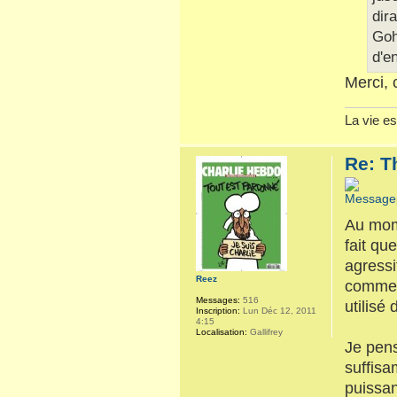
dira
Goh
d'e
Merci, 
La vie es
Re: T
Au mome
fait qu
agressi
Reez
comment 
Messages:
516
utilisé
Inscription:
Lun Déc 12, 2011
4:15
Localisation:
Gallifrey
Je pens
suffisa
puissan