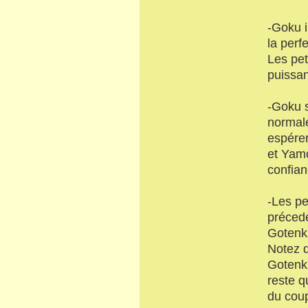
-Goku i
la perf
Les pet
puissan
-Goku s
normale,
espérer 
et Yamc
confian
-Les pe
préced
Gotenks
Notez 
Gotenks
reste q
du coup