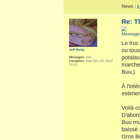
News :
k
Re: T
Le truc
ou tous
Jeff Hardy
potalas
Messages:
104
Inscription:
Sam Déc 29, 2012
marche 
21:41
Buu.)
À l'int
estime
Voilà c
D'abord
Buu mus
baissé 
Gros Bu