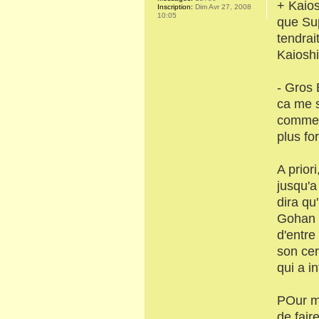
+ Kaio
Inscription:
Dim Avr 27, 2008
10:05
que Su
tendrai
Kaioshi
- Gros 
ca me s
comme m
plus fo
A prior
jusqu'a
dira qu
Gohan e
d'entre
son cer
qui a in
POur ma
de fair