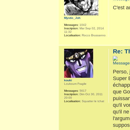
C'est a
Mystic_Joh
Messages:
1042
Inscription:
Mar Sep 02, 2014
11:32
Localisation:
Rocco Brussanno
Re: T
Perso, 
Super B
kouki
échappe
Loukoum Fragile
que Go
Messages:
5617
Inscription:
Dim Oct 30, 2011
puissa
20:00
Localisation:
Squatter le tchat
qu'il v
qu'il n
l'argum
supposé