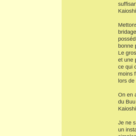
suffisa
Kaioshi
Mettons
bridage
posséda
bonne p
Le gros
et une 
ce qui 
moins f
lors de 
On en a
du Buu 
Kaioshi
Je ne s
un inst