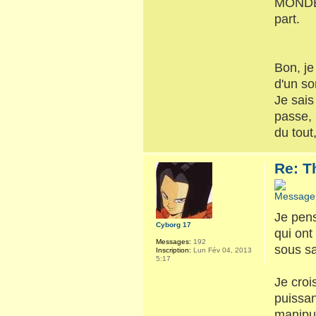
MONDE p
part.
Bon, je
d'un so
Je sais
passe, 
du tout
Re: T
Je pens
Cyborg 17
qui ont
Messages:
192
sous sa
Inscription:
Lun Fév 04, 2013
5:17
Je croi
puissan
manipu