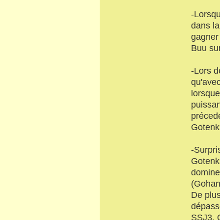
-Lorsqu
dans la
gagner 
Buu sur
-Lors d
qu'avec
lorsque
puissan
préced
Gotenk
-Surpri
Gotenks
dominer
(Gohan 
De plus
dépasse
SSJ3. 