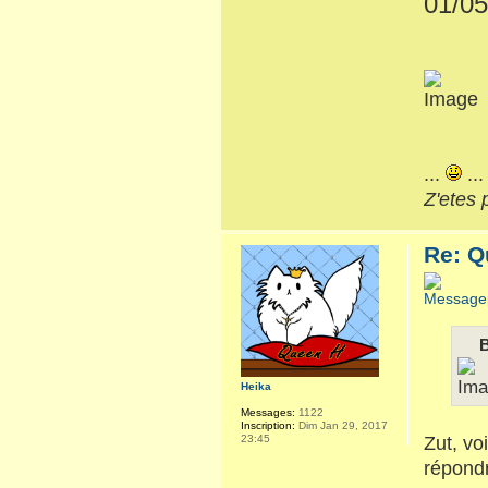
01/05
...
..
Z'etes 
Re: Q
B
Heika
Messages:
1122
Inscription:
Dim Jan 29, 2017
Zut, vo
23:45
répondr