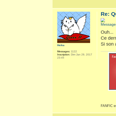
Re: Q
Ouh...
Ce dern
Si son 
Heika
Messages:
1122
Inscription:
Dim Jan 29, 2017
23:45
FANFIC es