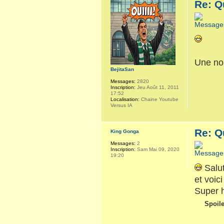
Re: Q
Une no
BejitaSan
Messages:
2820
Inscription:
Jeu Août 11, 2011
17:52
Localisation:
Chaine Youtube
Versus IA
Re: Q
King Gonga
Messages:
2
Inscription:
Sam Mai 09, 2020
19:20
Salut
et voic
Super h
Spoile