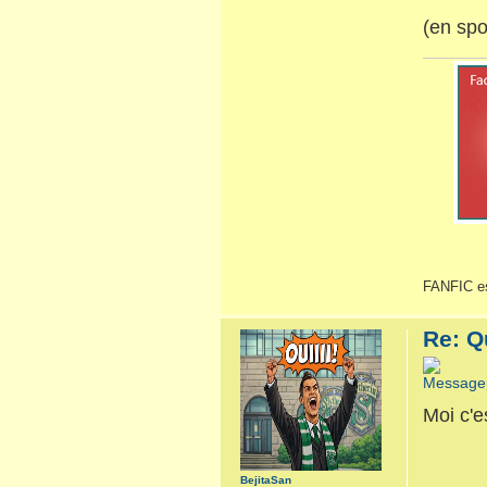
(en spo
FANFIC es
Re: Q
Moi c'es
BejitaSan