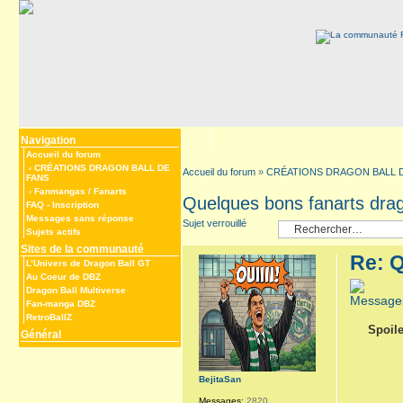
Navigation
Accueil du forum
‹
CRÉATIONS DRAGON BALL DE
Accueil du forum
»
CRÉATIONS DRAGON BALL 
FANS
‹
Fanmangas / Fanarts
Quelques bons fanarts drag
FAQ
-
Inscription
Messages sans réponse
Sujet verrouillé
Sujets actifs
Sites de la communauté
Re: Q
L’Univers de Dragon Ball GT
Au Coeur de DBZ
Dragon Ball Multiverse
Fan-manga DBZ
RetroBallZ
Spoile
Général
BejitaSan
Messages:
2820