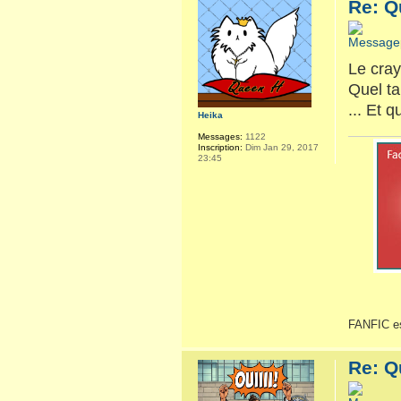
Re: Q
Le cray
Quel ta
... Et 
Heika
Messages:
1122
Inscription:
Dim Jan 29, 2017
23:45
FANFIC es
Re: Q