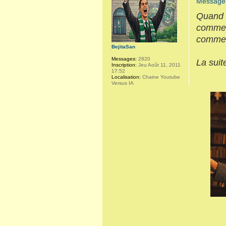
Quand o
comme u
commen
BejitaSan
Messages:
2820
La suite
Inscription:
Jeu Août 11, 2011
17:52
Localisation:
Chaine Youtube
Versus IA