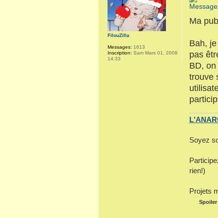
Ma pub 
FilouZilla
Bah, je
Messages:
1613
pas êtr
Inscription:
Sam Mars 01, 2008
14:33
BD, on 
trouve 
utilisa
partici
L'ANARC
Soyez so
Particip
rien!)
Projets 
Spoiler