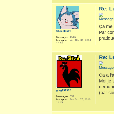
Re: L
Ça me d
Chocoloutre
Par con
pratiqu
Messages:
4546
Inscription:
Ven Déc 31, 2004
18:55
Re: L
Ca a l'
Moi je 
demande
greg131982
(par co
Messages:
657
Inscription:
Jeu Jan 07, 2010
11:45