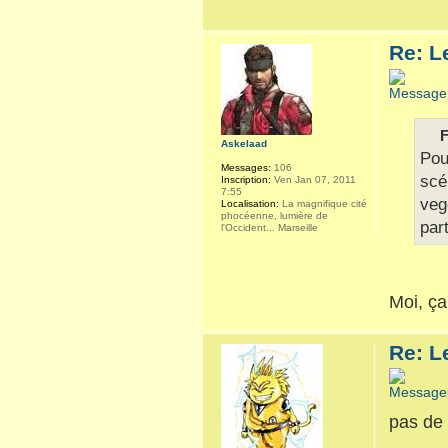
Re: L
F
Askelaad
Pou
Messages:
106
scé
Inscription:
Ven Jan 07, 2011
7:55
veg
Localisation:
La magnifique cité
phocéenne, lumière de
par
l'Occident... Marseille
Moi, ça
Re: L
pas de