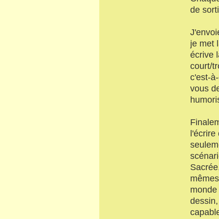
de sorti
J'envoi
je met 
écrive 
court/t
c'est-à
vous de
humoris
Finalem
l'écrir
seuleme
scénari
Sacrée
mêmes i
monde p
dessin,
capabl