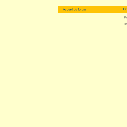
L’
Accueil du forum
P
Ti