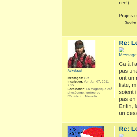
rien!)
Projets 
Spoiler
Re: L
Ca à l'
pas une
Askelaad
ont un 
Messages:
106
Inscription:
Ven Jan 07, 2011
liste, 
7:55
Localisation:
La magnifique cité
soient 
phocéenne, lumière de
l'Occident... Marseille
pas en 
Enfin, 
un dess
Re: L