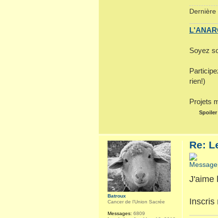
Dernière 
L'ANARC
Soyez so
Particip
rien!)
Projets 
Spoiler
Re: L
J'aime 
Batroux
Inscris 
Cancer de l’Union Sacrée
Messages:
6809