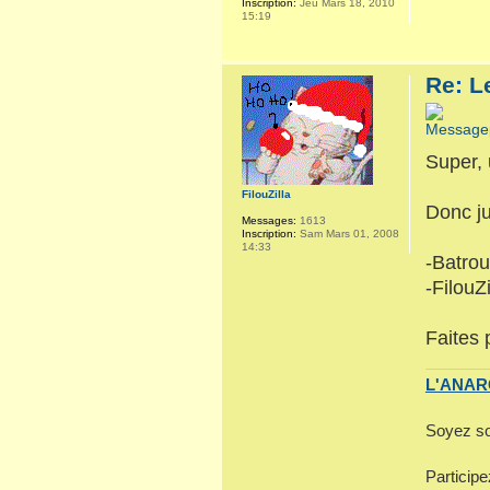
Inscription:
Jeu Mars 18, 2010
15:19
Re: L
Super, 
FilouZilla
Donc ju
Messages:
1613
Inscription:
Sam Mars 01, 2008
14:33
-Batro
-FilouZi
Faites 
L'ANARC
Soyez so
Particip