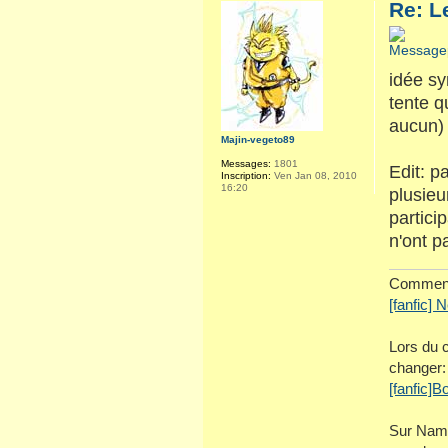
Re: L
idée sy
tente q
aucun)
Majin-vegeto89
Messages:
1801
Edit: p
Inscription:
Ven Jan 08, 2010
16:20
plusieu
partici
n'ont pa
Comment 
[fanfic] 
Lors du c
changer:
[fanfic]B
Sur Name