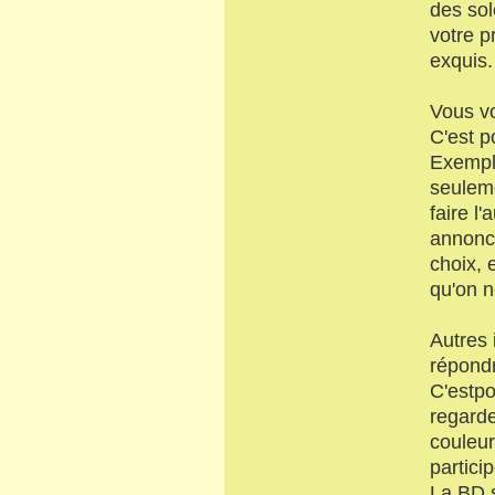
des sol
votre p
exquis.
Vous vo
C'est p
Exemple
seulem
faire l
annonce
choix, 
qu'on n
Autres 
répondr
C'estpo
regarde
couleur
partici
La BD s