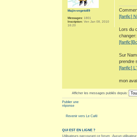
Comment 
Majin-vegeto89
[fanfic] 
Messages:
1801
Inscription:
Ven Jan 08, 2010
16:20
Lors du c
changer:
[fanfic]B
Sur Name
prendre 
[fanfic] 
mon avat
Afficher les messages publiés depuis:
Publier une
réponse
Revenir vers Le Café
QUI EST EN LIGNE ?
Utilisateurs parcourant ce forum : Aucun utilisateur 