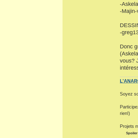
-Askel
-Majin
DESSI
-greg1
Donc gr
(Askela
vous? J
intéres
L'ANARC
Soyez so
Particip
rien!)
Projets 
Spoiler