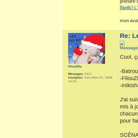
prendre 
[fanfic] 
mon avat
Re: L
Cool, ç
FilouZilla
-Batro
Messages:
1613
-FilouZi
Inscription:
Sam Mars 01, 2008
14:33
-Inikis
J'ai su
mis à j
chacun
pour fa
SCÉNA