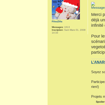
Merci p
déjà un
FilouZilla
infinit
Messages:
1613
Inscription:
Sam Mars 01, 2008
14:33
Pour l
scénari
vegeto
partici
L'ANARC
Soyez so
Particip
rien!)
Projets 
Spoiler