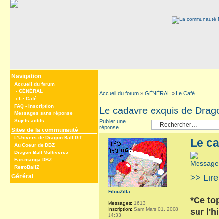
Navigation
Accueil du forum
‹
GÉNÉRAL
Accueil du forum
»
GÉNÉRAL
»
Le Café
‹
Le Café
FAQ
-
Inscription
Le cadavre exquis de Drago
Messages sans réponse
Sujets actifs
Publier une
réponse
Sites de la communauté
L’Univers de Dragon Ball GT
Le ca
Au Coeur de DBZ
Dragon Ball Multiverse
Fan-manga DBZ
RetroBallZ
Général
>> Lire
FilouZilla
*Ce to
Messages:
1613
Inscription:
Sam Mars 01, 2008
sur l'h
14:33