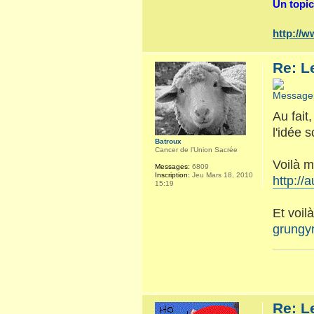
Un topic
http://
Re: L
Au fait
l'idée 
Batroux
Cancer de l’Union Sacrée
Voilà m
Messages:
6809
Inscription:
Jeu Mars 18, 2010
http://
15:19
Et voil
grungyr
Re: L