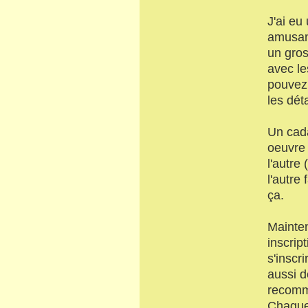
J'ai eu
amusant
un gros
avec le
pouvez 
les déta
Un cada
oeuvre 
l'autre
l'autre 
ça.
Mainten
inscrip
s'inscr
aussi d
recomme
Chaque 